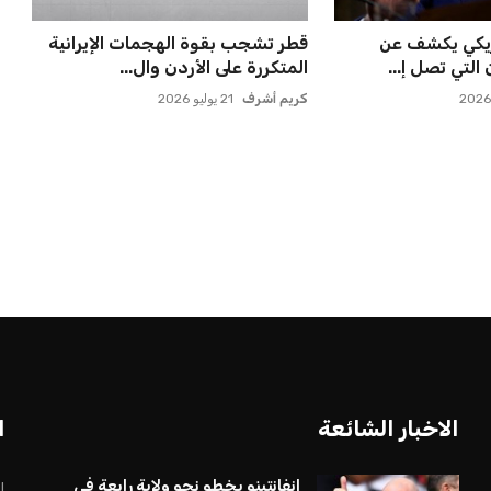
بات على سيسكا
صن داونز يتطلع لمواجهة الأهلي أو
ة النازية ف...
بطل أوقيانوسيا في كأس ...
عمر إبراهيم
22 يوليو 2026
الاخبار الشائعة
ا
إنفانتينو يخطو نحو ولاية رابعة في
ا