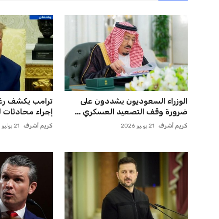
مورينيو يتخذ قراراً حاسماً بشأن
صفقة سوبر تعوض
مستقبل جونزالو جارسيا ف...
وماباسا هدف بيرا
عمر إبراهيم
21 يوليو 2026
عمر إبراهيم
21 يوليو 2026