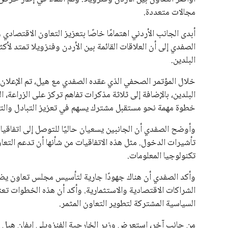
يبدو أن السويسري جياني إنفانتينو في طريقه للاحتفاظ بمنصبه
المقررة عام 2027، ويجعله المرشح الأكثر حظًا حتى الآن.
هذا الدعم الواسع يأتي على الرغم من الانتقادات التي وجهت لإ
في السباق الانتخابي، ولم تتمكن الأصوات المعارضة من التوصل
نوفمبر المقبل.