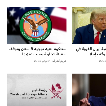
 ماييلي شالوليلي
مصر تنطلق في رحلة أمم إفريقيا
ميدز الر...
بقيادة حسام حسن في أول تح...
عمر إبراهيم
21 يوليو 2026