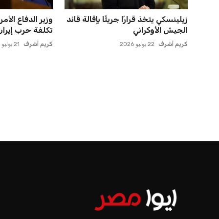
ميسي يعود إلى مسقط رأسه في
يويفا يفرض عقو
روساريو للاسترخاء بعد الهزيم...
صوفيا بسبب التحي
عمر إبراهيم
21 يوليو 2026
عمر إبراهيم
22 يوليو 2026