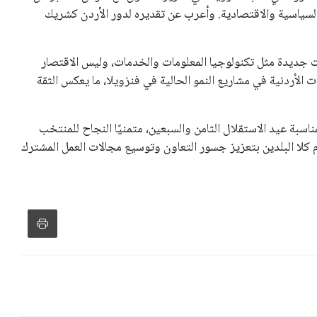
تلفة، بما في ذلك الاتحاد الأفريقي والآسيوي، بالإضافة إلى دعم
عة من القرارات التي اتخذها في زيادة الموارد المالية لهذه
، وإطلاق بطولات دولية جديدة تحت مظلة “فيفا”.
لأوروبية، حيث ارتفعت حدة الانتقادات الموجهة إلى إنفانتينو
دول الزمني للمسابقات المحلية. وقد دعا رئيس رابطة الدوري
اساته تضر بصناعة كرة القدم وتزيد من ضغوط المباريات.
و يمتلك فرصًا كبيرة للفوز بولاية جديدة، خصوصًا في ظل غياب
زز من فرص استمراره في قيادة “فيفا” حتى عام 2031.