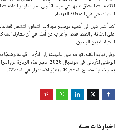
يعتمد إنفانتينو على قاعدة دعم قوية من الاتحادات القارية المخ
غالبية اتحادات أمريكا الجنوبية والكونكاكاف. وقد ساهمت مجمو
الاتحادات، فضلاً عن رفع عدد الفرق المشاركة في كأس العالم
على الجانب الآخر، تتركز المعارضة بشكل ملحوظ داخل القارة ا
بسبب التوسع المستمر في البطولات الدولية وأثر ذلك على الج
الإسباني، خافيير تيباس، إلى تنحّي إنفانتينو، معتبراً أن سي
على الرغم من هذه الانتقادات، تشير التوقعات إلى أن إنفانتين
منافس قوي يتمتع بإجماع داخل الأسرة الكروية الدولية. هذا يع
اخبار ذات صلة