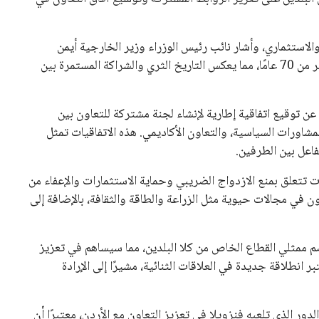
 كرئيس للاتحاد الدولي لكرة القدم “فيفا” لفترة رابعة، بعد أن
حصل على تأييد واسع من أكثر من 200 اتحاد وطني من أصل 211 في الجمعية العمومية. مما يعزز فرصته للفوز في الانتخابات
نفانتينو في الآونة الأخيرة. حتى الآن، لم يتقدم أي مرشح منافس
 إلى اسم يوازن موقف إنفانتينو، قبل انتهاء فترة الترشح في