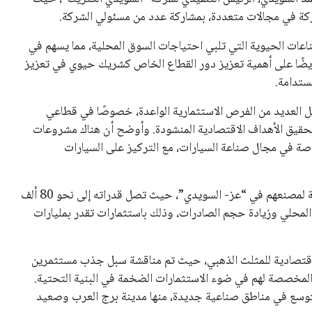
 كرئيس للاتحاد الدولي لكرة القدم “فيفا” لفترة رابعة، بعد أن
حصل على تأييد واسع من أكثر من 200 اتحاد وطني من أصل 211 في الجمعية العمومية. مما يعزز فرصته للفوز في الانتخابات
نفانتينو في الآونة الأخيرة. حتى الآن، لم يتقدم أي مرشح منافس
 إلى اسم يوازن موقف إنفانتينو، قبل انتهاء فترة الترشح في
تلفة، بما في ذلك الاتحاد الأفريقي والآسيوي، بالإضافة إلى دعم
عة من القرارات التي اتخذها في زيادة الموارد المالية لهذه
، وإطلاق بطولات دولية جديدة تحت مظلة “فيفا”.
لأوروبية، حيث ارتفعت حدة الانتقادات الموجهة إلى إنفانتينو
دول الزمني للمسابقات المحلية. وقد دعا رئيس رابطة الدوري