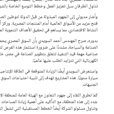
يبدو أن السويسري جياني إنفانتينو في طريقه للاحتفاظ بمنصبه
المقررة عام 2027، ويجعله المرشح الأكثر حظًا حتى الآن.
هذا الدعم الواسع يأتي على الرغم من الانتقادات التي وجهت لإ
في السباق الانتخابي، ولم تتمكن الأصوات المعارضة من التوصل
نوفمبر المقبل.
يعتمد إنفانتينو على قاعدة دعم قوية من الاتحادات القارية المخ
غالبية اتحادات أمريكا الجنوبية والكونكاكاف. وقد ساهمت مجمو
الاتحادات، فضلاً عن رفع عدد الفرق المشاركة في كأس العالم
على الجانب الآخر، تتركز المعارضة بشكل ملحوظ داخل القارة ا
بسبب التوسع المستمر في البطولات الدولية وأثر ذلك على الج