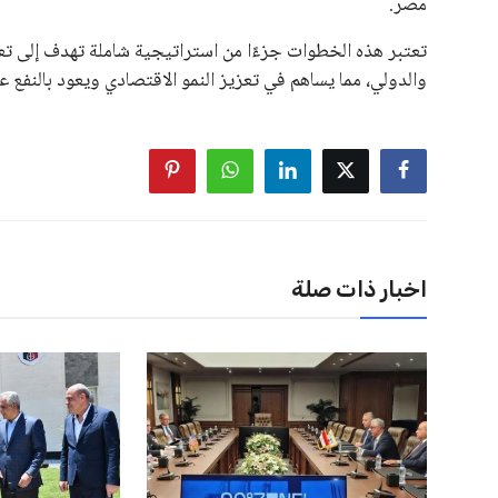
الإسباني، خافيير تيباس، إلى تنحّي إنفانتينو، معتبراً أن سي
على الرغم من هذه الانتقادات، تشير التوقعات إلى أن إنفانتين
منافس قوي يتمتع بإجماع داخل الأسرة الكروية الدولية. هذا يع
اخبار ذات صلة