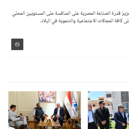
اساته تضر بصناعة كرة القدم وتزيد من ضغوط المباريات.
و يمتلك فرصًا كبيرة للفوز بولاية جديدة، خصوصًا في ظل غياب
زز من فرص استمراره في قيادة “فيفا” حتى عام 2031.