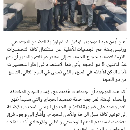
علوم وتكنولوجيا
المرأة والجمال
حوادث
أعلن أيمن عبد الموجود، الوكيل الدائم لوزارة التضامن الاجتماعي
ورئيس بعثة حج الجمعيات الأهلية، عن استكمال كافة التحضيرات
محافظات
اللازمة لتصعيد حجاج الجمعيات إلى مشعر عرفات، والمقرر أن يتم
غدًا الاثنين، 8 ذو الحجة. يأتي هذا الاستعداد في إطار التحضيرات
لأداء الركن الأعظم في الحج، والذي يُجرى في اليوم التالي، التاسع
من ذو الحجة.
أكد عبد الموجود أن اجتماعات عُقدت مع رؤساء اللجان المختلفة
وأعضاء البعثة، لمراجعة خطة تصعيد الحجاج والتي ستبدأ ظهر
الغد. وشدد على ضرورة الالتزام بالجدول الزمني المحدد، بالإضافة
إلى توفير كافة سبل الراحة والأمان للحجاج. وأشار إلى وجود فرق
متخصصة ستقدم الدعم اللوجستي والطبي والإرشادي أثناء تنقلات
الحجاج بين المشاعر المقدسة.