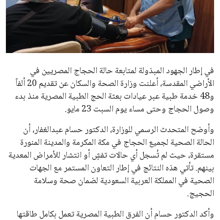
عمر إبراهيم
منذ 18 أيام
علوم وتكنولوجيا
المرأة والجمال
حوادث
محافظات
يبدو أن السويسري جياني إنفانتينو في طريقه للاحتفاظ بمنصبه
كرئيس للاتحاد الدولي لكرة القدم “فيفا” لفترة رابعة، بعد أن حصل
على تأييد واسع من أكثر من 200 اتحاد وطني من أصل 211 في
الجمعية العمومية. مما يعزز فرصته للفوز في الانتخابات المقررة عام
2027، ويجعله المرشح الأكثر حظًا حتى الآن.