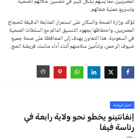
خافيير تيباس، إلى تنحّي إنفانتينو، معتبراً أن سياساته تضر بصناعة
كرة القدم وتزيد من ضغوط المباريات.
على الرغم من هذه الانتقادات، تشير التوقعات إلى أن إنفانتينو
يمتلك فرصًا كبيرة للفوز بولاية جديدة، خصوصًا في ظل غياب
منافس قوي يتمتع بإجماع داخل الأسرة الكروية الدولية. هذا يعزز
من فرص استمراره في قيادة “فيفا” حتى عام 2031.