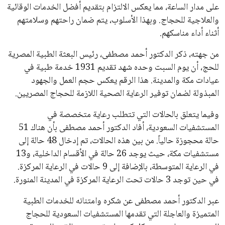
هذا الدعم الواسع يأتي على الرغم من الانتقادات التي وجهت
لإنفانتينو في الآونة الأخيرة. حتى الآن، لم يتقدم أي مرشح منافس
في السباق الانتخابي، ولم تتمكن الأصوات المعارضة من التوصل إلى
اسم يوازن موقف إنفانتينو، قبل انتهاء فترة الترشح في نوفمبر
المقبل.
يعتمد إنفانتينو على قاعدة دعم قوية من الاتحادات القارية المختلفة،
بما في ذلك الاتحاد الأفريقي والآسيوي، بالإضافة إلى دعم غالبية
اتحادات أمريكا الجنوبية والكونكاكاف. وقد ساهمت مجموعة من
القرارات التي اتخذها في زيادة الموارد المالية لهذه الاتحادات، فضلاً
عن رفع عدد الفرق المشاركة في كأس العالم، وإطلاق بطولات دولية
جديدة تحت مظلة “فيفا”.
على الجانب الآخر، تتركز المعارضة بشكل ملحوظ داخل القارة
الأوروبية، حيث ارتفعت حدة الانتقادات الموجهة إلى إنفانتينو
بسبب التوسع المستمر في البطولات الدولية وأثر ذلك على الجدول
الزمني للمسابقات المحلية. وقد دعا رئيس رابطة الدوري الإسباني،