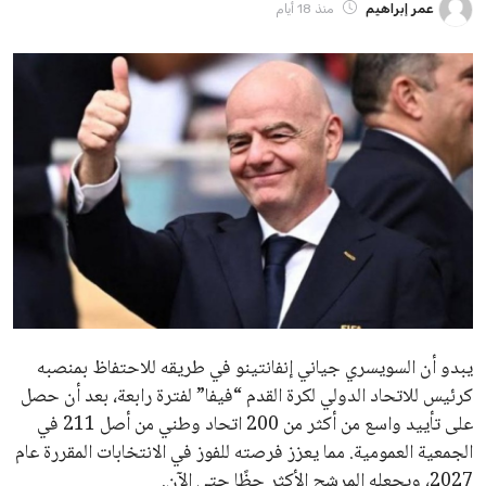
ايوا مصر
الاخبار الشائعة
إنفانتينو يخطو نحو ولاية رابعة في رئاسة فيفا
عمر إبراهيم
22 يوليو 2026
مستثمر هندي بريطاني يسعى لامتلاك حصة
في نادي ليفربول الرياضي
عمر إبراهيم
22 يوليو 2026
تحقق من قهوتك المغشوشة 7 علامات تدل
على جودتها قبل أول رشفة