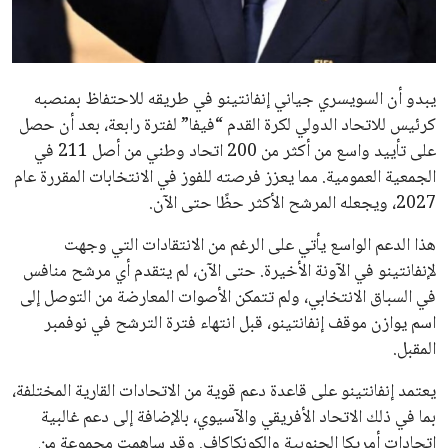
مستثمر هندي بريطاني يسعى لامتلاك حصة
في نادي ليفربول الرياضي
عمر إبراهيم
22 يوليو 2026
تحقق من قهوتك المغشوشة 7 علامات تدل
على جودتها قبل أول رشفة
خالد فؤاد
18 يوليو 2026
القائمة البريدية
انضم إلى قائمة المشتركين لدينا لتحصل على أحدث الأخبار، التحديثات
والعروض الخاصة مباشرة في صندوق بريدك
اشتراك