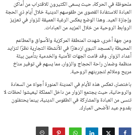
القرارات التي اتخذها في زيادة الموارد المالية لهذه الاتحادات، فضلاً
عن رفع عدد الفرق المشاركة في كأس العالم، وإطلاق بطولات دولية
جديدة تحت مظلة “فيفا”.
على الجانب الآخر، تتركز المعارضة بشكل ملحوظ داخل القارة
الأوروبية، حيث ارتفعت حدة الانتقادات الموجهة إلى إنفانتينو
بسبب التوسع المستمر في البطولات الدولية وأثر ذلك على الجدول
الزمني للمسابقات المحلية. وقد دعا رئيس رابطة الدوري الإسباني،
خافيير تيباس، إلى تنحّي إنفانتينو، معتبراً أن سياساته تضر بصناعة
كرة القدم وتزيد من ضغوط المباريات.
على الرغم من هذه الانتقادات، تشير التوقعات إلى أن إنفانتينو
يمتلك فرصًا كبيرة للفوز بولاية جديدة، خصوصًا في ظل غياب
منافس قوي يتمتع بإجماع داخل الأسرة الكروية الدولية. هذا يعزز
من فرص استمراره في قيادة “فيفا” حتى عام 2031.