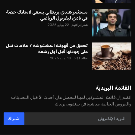
يبدو أن السويسري جياني إنفانتينو في طريقه للاحتفاظ بمنصبه
كرئيس للاتحاد الدولي لكرة القدم “فيفا” لفترة رابعة، بعد أن حصل
على تأييد واسع من أكثر من 200 اتحاد وطني من أصل 211 في
الجمعية العمومية. مما يعزز فرصته للفوز في الانتخابات المقررة عام
2027، ويجعله المرشح الأكثر حظًا حتى الآن.
هذا الدعم الواسع يأتي على الرغم من الانتقادات التي وجهت
لإنفانتينو في الآونة الأخيرة. حتى الآن، لم يتقدم أي مرشح منافس
في السباق الانتخابي، ولم تتمكن الأصوات المعارضة من التوصل إلى
اسم يوازن موقف إنفانتينو، قبل انتهاء فترة الترشح في نوفمبر
المقبل.
يعتمد إنفانتينو على قاعدة دعم قوية من الاتحادات القارية المختلفة،
بما في ذلك الاتحاد الأفريقي والآسيوي، بالإضافة إلى دعم غالبية