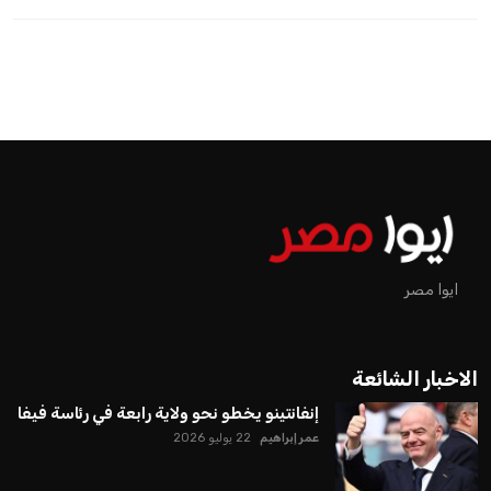
اخبار الرياضة
إنفانتينو يخطو نحو ولاية رابعة في
رئاسة فيفا
عمر إبراهيم
منذ 18 أيام