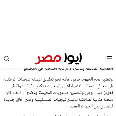
في السباق الانتخابي، ولم تتمكن الأصوات المعارضة من التوصل إلى
اسم يوازن موقف إنفانتينو، قبل انتهاء فترة الترشح في نوفمبر
المقبل.
يعتمد إنفانتينو على قاعدة دعم قوية من الاتحادات القارية المختلفة،
بما في ذلك الاتحاد الأفريقي والآسيوي، بالإضافة إلى دعم غالبية
اتحادات أمريكا الجنوبية والكونكاكاف. وقد ساهمت مجموعة من
القرارات التي اتخذها في زيادة الموارد المالية لهذه الاتحادات، فضلاً
عن رفع عدد الفرق المشاركة في كأس العالم، وإطلاق بطولات دولية
جديدة تحت مظلة “فيفا”.
على الجانب الآخر، تتركز المعارضة بشكل ملحوظ داخل القارة
الأوروبية، حيث ارتفعت حدة الانتقادات الموجهة إلى إنفانتينو
بسبب التوسع المستمر في البطولات الدولية وأثر ذلك على الجدول
الزمني للمسابقات المحلية. وقد دعا رئيس رابطة الدوري الإسباني،
خافيير تيباس، إلى تنحّي إنفانتينو، معتبراً أن سياساته تضر بصناعة
كرة القدم وتزيد من ضغوط المباريات.