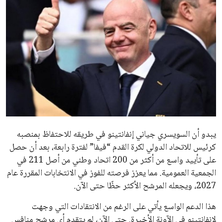
ايوا مصر
الاخبار الشائعة
إنفانتينو يخطو نحو ولاية رابعة في رئاسة فيفا
عمر إبراهيم
22 يوليو 2026
مستثمر هندي بريطاني يسعى لامتلاك حصة
في نادي ليفربول الرياضي
عمر إبراهيم
22 يوليو 2026
تحقق من قهوتك المغشوشة 7 علامات تدل
على جودتها قبل أول رشفة
خالد فؤاد
18 يوليو 2026