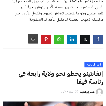
على الرغم من هذه الانتقادات، تشير التوقعات إلى أن إنفانتينو
يمتلك فرصًا كبيرة للفوز بولاية جديدة، خصوصًا في ظل غياب
منافس قوي يتمتع بإجماع داخل الأسرة الكروية الدولية. هذا يعزز
من فرص استمراره في قيادة “فيفا” حتى عام 2031.