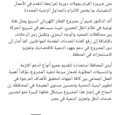
على ضرورة القيام بجولات دورية لمراجعة التقدم في الأعمال
التنفيذية، بما يضمن الالتزام بالجداول الزمنية المحددة.
أكد الدكتور غنيم أن مشروع القطار الكهربائي السريع يمثل نقلة
نوعية في نظام النقل المصري، حيث سيساهم في تسريع الحركة
بين محافظات الصعيد والوجه البحري، وتقليل زمن الرحلات،
بالإضافة إلى رفع كفاءة الخدمات المقدمة للمواطنين. كما أشار إلى
دور المشروع في دعم جهود التنمية الاقتصادية، وتعزيز
الاستثمارات في المنطقة.
أبدى المحافظ استعداده لتقديم جميع أنواع الدعم اللازمة
والتنسيقات المطلوبة لضمان سرعة تنفيذ المشروع، مؤكداً أهمية
العمل الجماعي بين كافة الجهات لتحقيق الأهداف المرجوة في
تطوير البنية التحتية وتحسين مستوى المعيشة في المحافظة. إن
النجاح في إنجاز هذا المشروع سيشكل خطوة كبيرة نحو تحسين
خدمات النقل وتعزيز التنمية في مصر.