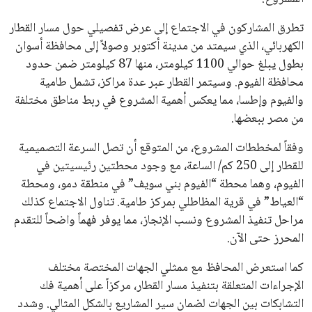
تطرق المشاركون في الاجتماع إلى عرض تفصيلي حول مسار القطار
الكهربائي، الذي سيمتد من مدينة أكتوبر وصولاً إلى محافظة أسوان
بطول يبلغ حوالي 1100 كيلومتر، منها 87 كيلومتر ضمن حدود
محافظة الفيوم. وسيتمر القطار عبر عدة مراكز، تشمل طامية
والفيوم وإطسا، مما يعكس أهمية المشروع في ربط مناطق مختلفة
من مصر ببعضها.
وفقاً لمخططات المشروع، من المتوقع أن تصل السرعة التصميمية
للقطار إلى 250 كم/ الساعة، مع وجود محطتين رئيسيتين في
الفيوم، وهما محطة “الفيوم بني سويف” في منطقة دمو، ومحطة
“العياط” في قرية المظاطلي بمركز طامية. تناول الاجتماع كذلك
مراحل تنفيذ المشروع ونسب الإنجاز، مما يوفر فهماً واضحاً للتقدم
المحرز حتى الآن.
كما استعرض المحافظ مع ممثلي الجهات المختصة مختلف
الإجراءات المتعلقة بتنفيذ مسار القطار، مركزاً على أهمية فك
التشابكات بين الجهات لضمان سير المشاريع بالشكل المثالي. وشدد