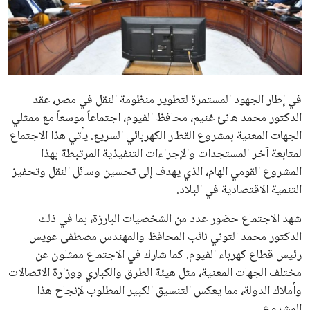
علوم وتكنولوجيا
المرأة والجمال
حوادث
في إطار الجهود المستمرة لتطوير منظومة النقل في مصر، عقد
الدكتور محمد هانئ غنيم، محافظ الفيوم، اجتماعاً موسعاً مع ممثلي
محافظات
الجهات المعنية بمشروع القطار الكهربائي السريع. يأتي هذا الاجتماع
لمتابعة آخر المستجدات والإجراءات التنفيذية المرتبطة بهذا
المشروع القومي الهام، الذي يهدف إلى تحسين وسائل النقل وتحفيز
التنمية الاقتصادية في البلاد.
شهد الاجتماع حضور عدد من الشخصيات البارزة، بما في ذلك
الدكتور محمد التوني نائب المحافظ والمهندس مصطفى عويس
رئيس قطاع كهرباء الفيوم. كما شارك في الاجتماع ممثلون عن
مختلف الجهات المعنية، مثل هيئة الطرق والكباري ووزارة الاتصالات
وأملاك الدولة، مما يعكس التنسيق الكبير المطلوب لإنجاح هذا
المشروع.