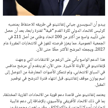
مستثمر هندي بريطاني يسعى لامتلاك حصة
في نادي ليفربول الرياضي
عمر إبراهيم
22 يوليو 2026
تحقق من قهوتك المغشوشة 7 علامات تدل
على جودتها قبل أول رشفة
خالد فؤاد
18 يوليو 2026
القائمة البريدية
انضم إلى قائمة المشتركين لدينا لتحصل على أحدث الأخبار، التحديثات
والعروض الخاصة مباشرة في صندوق بريدك
اشتراك