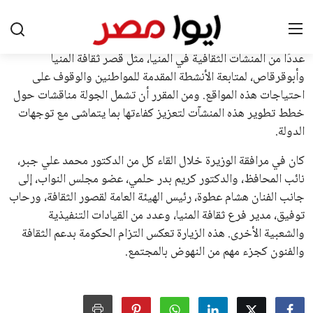
القرارات التي اتخذها في زيادة الموارد المالية لهذه الاتحادات، فضلاً
عن رفع عدد الفرق المشاركة في كأس العالم، وإطلاق بطولات دولية
جديدة تحت مظلة “فيفا”.
على الجانب الآخر، تتركز المعارضة بشكل ملحوظ داخل القارة
الأوروبية، حيث ارتفعت حدة الانتقادات الموجهة إلى إنفانتينو
بسبب التوسع المستمر في البطولات الدولية وأثر ذلك على الجدول
الزمني للمسابقات المحلية. وقد دعا رئيس رابطة الدوري الإسباني،
خافيير تيباس، إلى تنحّي إنفانتينو، معتبراً أن سياساته تضر بصناعة
كرة القدم وتزيد من ضغوط المباريات.
على الرغم من هذه الانتقادات، تشير التوقعات إلى أن إنفانتينو
يمتلك فرصًا كبيرة للفوز بولاية جديدة، خصوصًا في ظل غياب
منافس قوي يتمتع بإجماع داخل الأسرة الكروية الدولية. هذا يعزز
من فرص استمراره في قيادة “فيفا” حتى عام 2031.