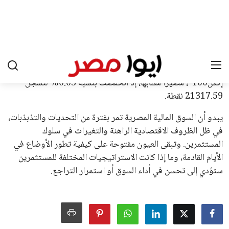
عن رفع عدد الفرق المشاركة في كأس العالم، وإطلاق بطولات دولية
جديدة تحت مظلة “فيفا”.
على الجانب الآخر، تتركز المعارضة بشكل ملحوظ داخل القارة
الأوروبية، حيث ارتفعت حدة الانتقادات الموجهة إلى إنفانتينو
بسبب التوسع المستمر في البطولات الدولية وأثر ذلك على الجدول
الزمني للمسابقات المحلية. وقد دعا رئيس رابطة الدوري الإسباني،
خافيير تيباس، إلى تنحّي إنفانتينو، معتبراً أن سياساته تضر بصناعة
كرة القدم وتزيد من ضغوط المباريات.
على الرغم من هذه الانتقادات، تشير التوقعات إلى أن إنفانتينو
يمتلك فرصًا كبيرة للفوز بولاية جديدة، خصوصًا في ظل غياب
منافس قوي يتمتع بإجماع داخل الأسرة الكروية الدولية. هذا يعزز
من فرص استمراره في قيادة “فيفا” حتى عام 2031.