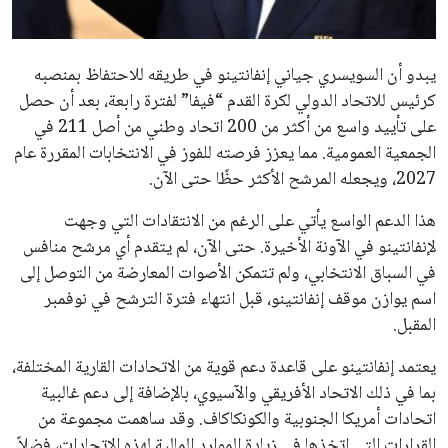
مستثمر هندي بريطاني يسعى لامتلاك حصة
في نادي ليفربول الرياضي
عمر إبراهيم
22 يوليو 2026
تحقق من قهوتك المغشوشة 7 علامات تدل
على جودتها قبل أول رشفة
خالد فؤاد
18 يوليو 2026
القائمة البريدية
انضم إلى قائمة المشتركين لدينا لتحصل على أحدث الأخبار، التحديثات
والعروض الخاصة مباشرة في صندوق بريدك
اشتراك