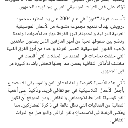
تؤكد على غنى التراث الموسيقي العربي وجاذبيته للجمهور.
تأسست فرقة “كنوز” في عام 2004 على يد المطرب محمود
درويش، بهدف تقديم مجموعة متنوعة من الأعمال الموسيقية
العربية التراثية والحديثة. تبرز الفرقة مهارات الأصوات الواعدة
وتضم بين صفوفها نخبة من أمهر العازفين الذين يسعون جاهدين
لإحياء الفنون الموسيقية. تعتبر الفرقة واحدة من أبرز الفرق الفنية
التي حققت نجاحات في العديد من الحفلات التي أقيمت في
مختلف الأماكن الثقافية بمصر، مما جعلها تحظى بإشادة كبيرة من
قبل الجمهور.
تأتي هذه الأمسية كفرصة رائعة لعشاق الفن والموسيقى للاستمتاع
بأجمل الأعمال الكلاسيكية في جو ثقافي فريد، وتأكيدًا على أهمية
الفن كوسيلة للترابط الاجتماعي والثقافي. ومن المتوقع أن تكون
الفعالية من الفعاليات التي تظل عالقة في ذاكرة المشاركين، مما
يعكس الرغبة في الاستمتاع بالفن الراقي والتواصل مع التراث
الثقافي.