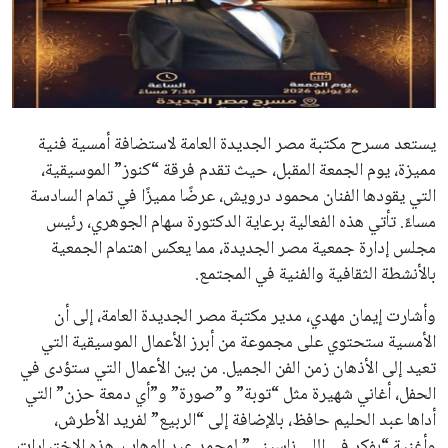
علوم وتكنولوجيا
المرأة والجمال
حوادث
يستعد مسرح مكتبة مصر الجديدة العامة لاستضافة أمسية فنية
مميزة، يوم الجمعة المقبل، حيث تقدم فرقة “كنوز” الموسيقية،
محافظات
التي يقودها الفنان محمود درويش، عرضًا مميزًا في تمام السادسة
مساءً. تأتي هذه الفعالية برعاية الدكتورة سهام الجوهري، رئيس
مجلس إدارة جمعية مصر الجديدة، مما يعكس اهتمام الجمعية
بالأنشطة الثقافية والفنية في المجتمع.
وأشارت إيمان مهدي، مدير مكتبة مصر الجديدة العامة، إلى أن
الأمسية ستحتوي على مجموعة من أبرز الأعمال الموسيقية التي
تعيد إلى الأذهان زمن الفن الجميل. من بين الأعمال التي ستؤدى في
الحفل، أغاني شهيرة مثل “توبة” و”صورة” و”أي دمعة حزن” التي
أداها عبد الحليم حافظ، بالإضافة إلى “الربيع” لفريد الأطرش،
وأغنية “بفكر في اللي ناسيني” لمحمد عبد الوهاب. هذه الاختيارات