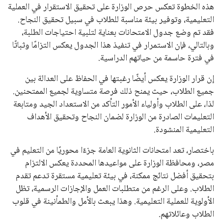
هذه الخطوة تعكس حرص الوزارة على تحقيق الاستقرار في العملية
التعليمية، وتوفير بيئة مناسبة للطلاب في سبيل تحقيق النجاح.
فقد تم وضع جدول الامتحانات بعناية لتلبية احتياجات الطلبة،
وبالتالي، فإن الاستمرار في تنفيذ هذا الجدول يعكس التزامًا وثباتًا
في فترة حاسمة من حياتهم الدراسية.
إن قرار الوزارة يعكس أيضًا رغبتها في الحفاظ على العدالة بين
جميع الطلاب، حيث يمنح ذلك فرصة متساوية لجميع الممتحنين.
لذا، على الطلاب وأولياء الأمور التأكد من الاستعداد الجيد ومتابعة
التعليمات الصادرة من الوزارة لضمان النجاح وتحقيق الأهداف
التعليمية المنشودة.
باختصار، تعد امتحانات الثانوية العامة جزءًا محوريًا من التعليم في
مصر، ومحافظة الوزارة على مواعيدها المحددة يعكس الالتزام
بتحقيق أفضل نتائج ممكنة، في بيئة تعليمية مستقرة تدعم تقدم
الطلاب. وعلى الرغم من متطلبات العمل والإجازات الرسمية، تظل
الأولوية للعملية التعليمية. وهذا يبعث بالأمل والطمأنينة في قلوب
الطلاب وعائلاتهم.