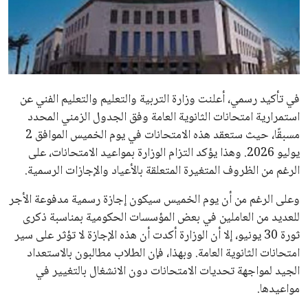
علوم وتكنولوجيا
المرأة والجمال
حوادث
في تأكيد رسمي، أعلنت وزارة التربية والتعليم والتعليم الفني عن
استمرارية امتحانات الثانوية العامة وفق الجدول الزمني المحدد
محافظات
مسبقًا، حيث ستعقد هذه الامتحانات في يوم الخميس الموافق 2
يوليو 2026. وهذا يؤكد التزام الوزارة بمواعيد الامتحانات، على
الرغم من الظروف المتغيرة المتعلقة بالأعياد والإجازات الرسمية.
وعلى الرغم من أن يوم الخميس سيكون إجازة رسمية مدفوعة الأجر
للعديد من العاملين في بعض المؤسسات الحكومية بمناسبة ذكرى
ثورة 30 يونيو، إلا أن الوزارة أكدت أن هذه الإجازة لا تؤثر على سير
امتحانات الثانوية العامة. وبهذا، فإن الطلاب مطالبون بالاستعداد
الجيد لمواجهة تحديات الامتحانات دون الانشغال بالتغيير في
مواعيدها.