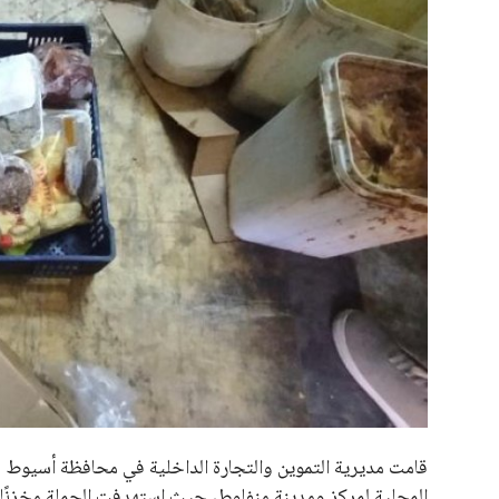
علوم وتكنولوجيا
المرأة والجمال
حوادث
محافظات
قامت مديرية التموين والتجارة الداخلية في محافظة أسيوط بت
المحلية لمركز ومدينة منفلوط، حيث استهدفت الحملة مخزنًا ل