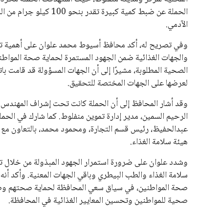
الحملة عن ضبط كمية كبيرة
الآدمي.
وفي تصريح له، أكد محافظ أسيوط محمد علوان على أهمية تكثي
والجهات الغذائية ضمن الجهود المستمرة لحماية صحة المواطني
الصحية المطلوبة، مشيرًا إلى أن الجهات المسؤولة قد قامت باتخ
لعرضها على الجهات المختصة للتحقيق.
وقد أشار المحافظ إلى أن الحملة كانت تحت إشراف المهندس خا
الرحيم السمين، مدير إدارة تموين منفلوط. كما شارك في الحمل
عبدالحفيظ، رئيس قسم التجارة، ومحمود محمد، بالتعاون مع 
هيئة سلامة الغذاء.
وشدد علوان على ضرورة استمرار الجهود المبذولة من خلال تن
سلامة الغذاء والطب البيطري وباقي الجهات المعنية. وأكد أنه 
صحة المواطنين، في سياق سعي المحافظة لحماية صحتهم وضمان
صحية للمواطنين وتحسين المعايير الغذائية في المحافظة.