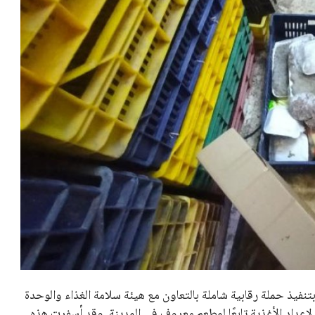
نفيذ حملة رقابية شاملة بالتعاون مع هيئة سلامة الغذاء والوحدة
إعداد الأغذية تابعًا لمطعم معروف في المدينة. وقد أسفرت هذه