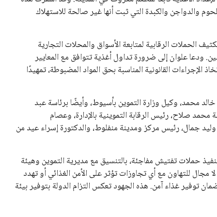
 تقدر بنحو 100 كيلو جرام من اللحوم والدواجن والكبدة التي ثبت أنها غير صالحة للاستهلاك
ف الحملات الرقابية لمتابعة الأسواق والمحلات التجارية
ن. ودعا علوان إلى ضرورة تداول أغذية تتوافق مع المعايير
اذ الإجراءات القانونية المناسبة بحق المواد المضبوطة، تمهيدًا
لد محمد، وكيل وزارة التموين بأسيوط، وأيضًا برئاسة عبد
ة محمد صلاح، رئيس الرقابة التموينية بالإدارة، وعصام
وليد جمال، رئيس مركز ومدينة منفلوط، والدكتورة إسراء عيد من
فيذ حملات تفتيش مفاجئة، بالتنسيق مع مديرية التموين وهيئة
لا مجال للتهاون مع أي تجاوزات تؤثر على الأمن الغذائي أو تهدد
 توفير غذاء آمن. هذه الجهود تعكس التزام الدولة بتوفير بيئة