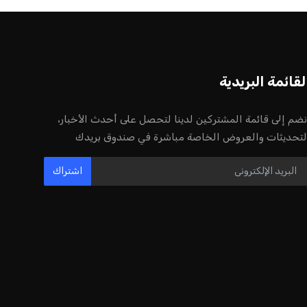
أخر الأخبار
إنفانتينو يخطو نحو ولاية رابعة في رئاسة
فيفا
عمر إبراهيم
22 يوليو 2026
مستثمر هندي بريطاني يسعى لامتلاك
حصة في نادي ليفربول الرياضي
عمر إبراهيم
22 يوليو 2026
بريطانيا تعلن دعمها لاستخدام أمريكا
قواعدها العسكرية لتنفيذ ضربات ضد
إيران
كريم أشرف
22 يوليو 2026