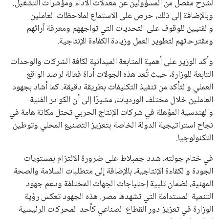
لشرح مفصل من المسؤولين عن معدلات الأداء ومؤشرات التشغيل.
وبالإضافة إلى ذلك، حرص على الاستماع لملاحظات العاملين
والفنيين للوقوف على التحديات التي تواجههم ومعرفة آرائهم
ومقترحاتهم لتطوير العمل وزيادة الكفاءة الإنتاجية.
وأكد الوزير على أهمية المتابعة الميدانية لكافة الشركات والوحدات
التابعة للوزارة، حيث تُعد هذه الجولات أداة فعالة لرصد الواقع
العملي والتأكد من تنفيذ التكليفات بطريقة دقيقة. كما أشاد بجهود
العاملين خلال مختلف الورديات، مشيرًا إلى أن الكوادر الفنية
والهندسية المؤهلة في شركات الإنتاج الحربي تحتل مكانة هامة في
نجاح استراتيجية الدولة الخاصة بتعزيز التصنيع المحلي وتوطين
التكنولوجيا.
في ختام جولته، شدد جمبلاط على ضرورة الالتزام بمستويات
الجودة والكفاءة الإنتاجية، بالإضافة إلى متطلبات السلامة والصحة
المهنية، لضمان تلبية إحتياجات الجهات المختلفة ودعم جهود
التنمية المستدامة التي تشهدها مصر. هذه الجهود تعكس رؤية
الوزارة في تعزيز دور القطاع الصناعي كأحد المحركات الرئيسية