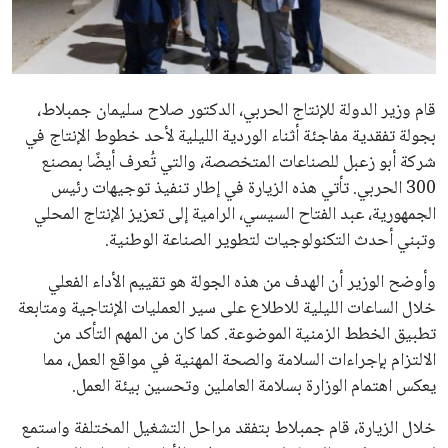
علوم وتكنولوجيا
المرأة والجمال
قام وزير الدولة للإنتاج الحربي، الدكتور صلاح سليمان جمبلاط،
حوادث
بجولة تفقدية مفاجئة أثناء الوردية الليلية لأحد خطوط الإنتاج في
شركة أبو زعبل للصناعات المتخصصة، والتي تُعرف أيضًا بمصنع
محافظات
300 الحربي. تأتي هذه الزيارة في إطار تنفيذ توجيهات رئيس
الجمهورية، عبد الفتاح السيسي، الرامية إلى تعزيز الإنتاج المحلي
وتبني أحدث التكنولوجيات لتطوير الصناعة الوطنية.
وأوضح الوزير أن الهدف من هذه الجولة هو تقييم الأداء الفعلي
خلال الساعات الليلية للاطلاع على سير العمليات الإنتاجية ومتابعة
تطبيق الخطط الزمنية الموضوعة. كما كان من المهم التأكد من
الالتزام بإجراءات السلامة والصحة المهنية في مواقع العمل، مما
يعكس اهتمام الوزارة بسلامة العاملين وتحسين بيئة العمل.
خلال الزيارة، قام جمبلاط بتفقد مراحل التشغيل المختلفة واستمع