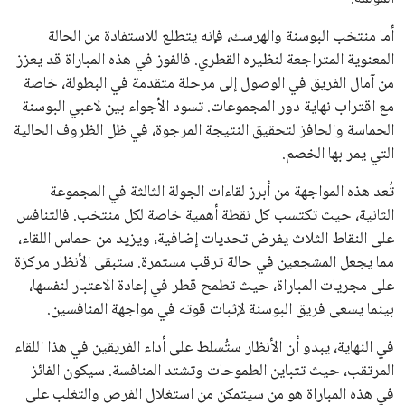
أما منتخب البوسنة والهرسك، فإنه يتطلع للاستفادة من الحالة
المعنوية المتراجعة لنظيره القطري. فالفوز في هذه المباراة قد يعزز
من آمال الفريق في الوصول إلى مرحلة متقدمة في البطولة، خاصة
مع اقتراب نهاية دور المجموعات. تسود الأجواء بين لاعبي البوسنة
الحماسة والحافز لتحقيق النتيجة المرجوة، في ظل الظروف الحالية
التي يمر بها الخصم.
تُعد هذه المواجهة من أبرز لقاءات الجولة الثالثة في المجموعة
الثانية، حيث تكتسب كل نقطة أهمية خاصة لكل منتخب. فالتنافس
على النقاط الثلاث يفرض تحديات إضافية، ويزيد من حماس اللقاء،
مما يجعل المشجعين في حالة ترقب مستمرة. ستبقى الأنظار مركزة
على مجريات المباراة، حيث تطمح قطر في إعادة الاعتبار لنفسها،
بينما يسعى فريق البوسنة لإثبات قوته في مواجهة المنافسين.
في النهاية، يبدو أن الأنظار ستُسلط على أداء الفريقين في هذا اللقاء
المرتقب، حيث تتباين الطموحات وتشتد المنافسة. سيكون الفائز
في هذه المباراة هو من سيتمكن من استغلال الفرص والتغلب على