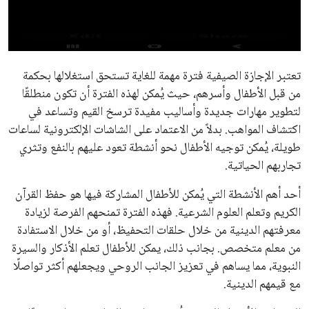
علوم وتكنولوجيا
المرأة والجمال
تعتبر الإجازة الصيفية فترة مهمة للغاية تستحق استغلالها بحكمة
حوادث
من قبل الأطفال وأسرهم، حيث يُمكن لهذه الفترة أن تكون منطلقًا
لتطوير مهارات جديدة وأساليب مفيدة ترسخ القيم وتساعد في
محافظات
اكتشاف المواهب. بدلاً من الاعتماد على الشاشات الإلكترونية لساعات
طويلة، يُمكن توجيه الأطفال نحو أنشطة تعود عليهم بالنفع وتثري
تجاربهم الحياتية.
أحد أهم الأنشطة التي يُمكن للأطفال المشاركة فيها هو حفظ القرآن
الكريم وتعلم العلوم الشرعية. فهذه الفترة تمنحهم الفرصة لزيادة
معرفتهم الدينية من خلال حلقات التحفيظ، أو من خلال الاستفادة
من معلم متخصص. بجانب ذلك، يمكن للأطفال تعلم الأذكار والسيرة
النبوية، مما يساهم في تعزيز الجانب الروحي ويجعلهم أكثر تواصلًا
مع قيمهم الدينية.