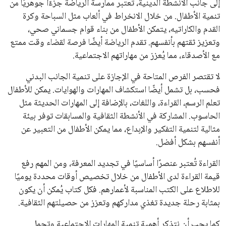
إلى جانب الأنشطة الدينية، تُعتبر ممارسة الرياضة جزءًا جوهريًا من
تنمية الأطفال. من خلال الانخراط في ألعاب مثل السباحة وكرة
القدم والكاراتيه، يتمكن الأطفال من بناء قوام جسماني صحي،
وتعزيز ثقتهم بأنفسهم. تقدم الرياضة أيضًا فرصة لقضاء وقت ممتع
مع الأصدقاء، مما يُعزز من مهاراتهم الاجتماعية.
لا تقتصر الفرص المتاحة في الإجازة على تنمية الجانب البدني
فحسب، بل تشمل أيضًا استكشاف المهارات والهوايات. يمكن للأطفال
تعلم الرسم، القراءة، واللغات، بالإضافة إلى المهارات الحديثة مثل
الحاسوب. المشاركة في الأنشطة الثقافية والمسابقات توفر بيئة
مثالية لتنمية التفكير والإبداع، مما يمكن الأطفال من التعبير عن
أنفسهم بشكل أفضل.
القراءة تُعتبر عنصرًا أساسيًا في تجديد المعرفة، ومن المهم رفع
قيمة القراءة لدى الأطفال من خلال تخصيص أوقات محددة يوميًا
للاطلاع على الكتب المناسبة لأعمارهم. فكل كتاب يُمكن أن يكون
بمثابة رحلة جديدة تغذي مداركهم وتعزز من حصيلتهم الثقافية.
كما يجب أن نتذكر أهمية تنمية المهارات الاجتماعية وتحمل