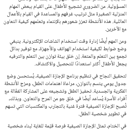
المسؤولية. من الضروري تشجيع الأطفال على القيام ببعض المهام
المنزلية الصغيرة مثل ترتيب غرفهم والمساعدة في القيام بالأعمال
العائلية. هذه الأنشطة تعزز شعورهم بالإنتماء وتعلمهم كيفية التعاون
مع الآخرين.
ومن المهم أيضًا إدارة وقت استخدام الشاشات الإلكترونية. ينبغي
وضع ضوابط لكيفية استخدام الهواتف والأجهزة، مع توفير بدائل
تجمع بين التعلم والمتعة. إن خلق بيئة توازن بين التعلم والترفيه
يجعل الأطفال أكثر استعدادًا للتحصيل والاكتشاف.
لتحقيق النجاح في تنظيم برنامج الإجازة الصيفية، يُستحسن وضع
جدول يومي يتسم بالتوازن، مراعاة اهتمامات الطفل، ومزج الأنشطة
الفكرية والجسدية. تحفيز الطفل وتشجيعه على المشاركة الفعّالة مع
أفراد الأسرة يُساعد أيضًا في خلق جو من المرح والتعاون. وبذلك،
تُصبح الإجازة الصيفية فترة غنية بالتجارب والمكتسبات التي تسهم
في تطوير شخصية الطفل.
في الختام، تمثل الإجازة الصيفية فرصة قيّمة للغاية لبناء شخصية