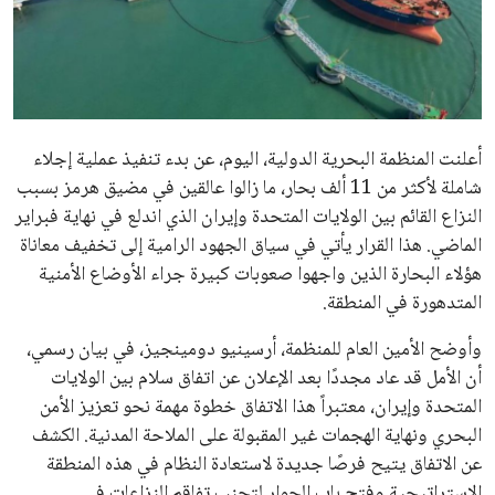
علوم وتكنولوجيا
المرأة والجمال
حوادث
أعلنت المنظمة البحرية الدولية، اليوم، عن بدء تنفيذ عملية إجلاء
شاملة لأكثر من 11 ألف بحار، ما زالوا عالقين في مضيق هرمز بسبب
محافظات
النزاع القائم بين الولايات المتحدة وإيران الذي اندلع في نهاية فبراير
الماضي. هذا القرار يأتي في سياق الجهود الرامية إلى تخفيف معاناة
هؤلاء البحارة الذين واجهوا صعوبات كبيرة جراء الأوضاع الأمنية
المتدهورة في المنطقة.
وأوضح الأمين العام للمنظمة، أرسينيو دومينجيز، في بيان رسمي،
أن الأمل قد عاد مجددًا بعد الإعلان عن اتفاق سلام بين الولايات
المتحدة وإيران، معتبراً هذا الاتفاق خطوة مهمة نحو تعزيز الأمن
البحري ونهاية الهجمات غير المقبولة على الملاحة المدنية. الكشف
عن الاتفاق يتيح فرصًا جديدة لاستعادة النظام في هذه المنطقة
الاستراتيجية وفتح باب الحوار لتجنب تفاقم النزاعات في