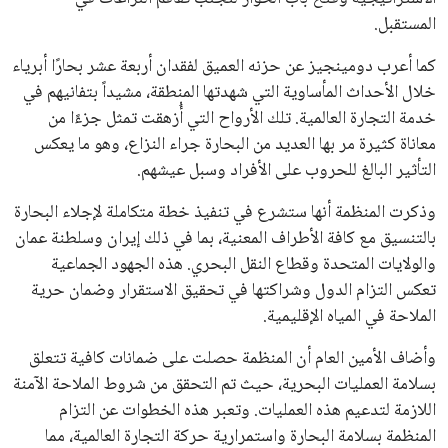
المستقبل.
كما أعرب دومينجيز عن حزنه العميق لفقدان أربعة عشر بحارًا أبرياء
خلال الأحداث المأساوية التي شهدتها المنطقة، مشيداً بتفانيهم في
خدمة التجارة العالمية. تلك الأرواح التي أُزهقت تمثل جزءًا من
معاناة كثيرة مر بها العديد من البحارة جراء النزاع، وهو ما يعكس
التأثير البالغ للحروب على الأفراد وسبل عيشهم.
وذكرت المنظمة أنها ستشرع في تنفيذ خطة متكاملة لإجلاء البحارة
بالتنسيق مع كافة الأطراف المعنية، بما في ذلك إيران وسلطنة عمان
والولايات المتحدة وقطاع النقل البحري. هذه الجهود الجماعية
تعكس التزام الدول وشراكتها في تحقيق الاستقرار وضمان حرية
الملاحة في المياه الإقليمية.
وأضاف الأمين العام أن المنظمة حصلت على ضمانات كافية تتعلق
بسلامة العمليات البحرية، حيث تم التحقق من شروط الملاحة الآمنة
اللازمة لتدعيم هذه العمليات. وتعبر هذه الخطوات عن التزام
المنظمة بسلامة البحارة واستمرارية حركة التجارة العالمية، مما