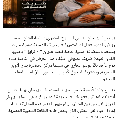
علوم وتكنولوجيا
المرأة والجمال
حوادث
يواصل المهرجان القومي للمسرح المصري، برئاسة الفنان محمد
رياض، تقديم فعالياته المتميزة في دورته التاسعة عشرة، حيث
محافظات
يستعد لاستضافة أمسية خاصة تحت عنوان “ع الرايق” يحييها
الفنان المبدع شريف دسوقي. سيُقام هذا العرض في الثامنة مساء
يوم الأحد 28 يونيو الجاري في سينما مركز الحضارة بدار الأوبرا
المصرية، ويُشترط الدخول لأسبقية الحضور نظرًا لعدد المقاعد
المحدود.
تندرج هذه الأمسية ضمن الجهود المستمرة للمهرجان بهدف تنويع
أنشطته الفنية، وفتح قنوات جديدة للتعبير الإبداعي، مما يسهم في
تعزيز التواصل بين الفنانين والجمهور. تعتبر هذه الفعالية بمثابة
إعادة إحياء لفن الحكي، الذي يحمل طابع الثقافة الشعبية المصرية
ويعزز من الارتباط بالتراث.