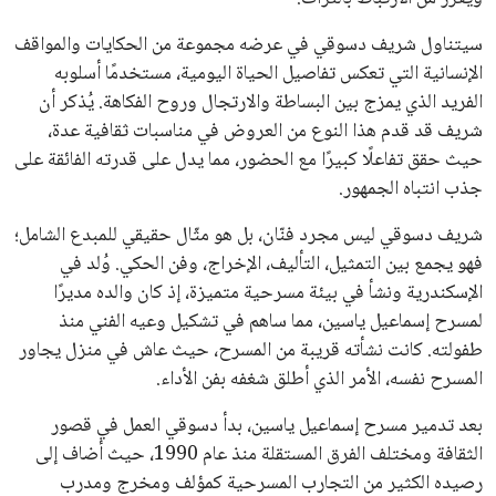
سيتناول شريف دسوقي في عرضه مجموعة من الحكايات والمواقف
الإنسانية التي تعكس تفاصيل الحياة اليومية، مستخدمًا أسلوبه
الفريد الذي يمزج بين البساطة والارتجال وروح الفكاهة. يُذكر أن
شريف قد قدم هذا النوع من العروض في مناسبات ثقافية عدة،
حيث حقق تفاعلًا كبيرًا مع الحضور، مما يدل على قدرته الفائقة على
جذب انتباه الجمهور.
شريف دسوقي ليس مجرد فنّان، بل هو مثّال حقيقي للمبدع الشامل؛
فهو يجمع بين التمثيل، التأليف، الإخراج، وفن الحكي. وُلد في
الإسكندرية ونشأ في بيئة مسرحية متميزة، إذ كان والده مديرًا
لمسرح إسماعيل ياسين، مما ساهم في تشكيل وعيه الفني منذ
طفولته. كانت نشأته قريبة من المسرح، حيث عاش في منزل يجاور
المسرح نفسه، الأمر الذي أطلق شغفه بفن الأداء.
بعد تدمير مسرح إسماعيل ياسين، بدأ دسوقي العمل في قصور
الثقافة ومختلف الفرق المستقلة منذ عام 1990، حيث أضاف إلى
رصيده الكثير من التجارب المسرحية كمؤلف ومخرج ومدرب