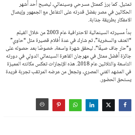
تمثيل. كما برز كممثل مسرحي وسينمائي، ليصبح أحد أشهر
الحكائين في مصر بفضل قدرته على التفاعل مع الجمهور وإيصال
الامفكار بطريقة جذابة.
بدأ مسيرته السينمائية الاحترافية عام 2003 من خلال الفيلم
“العنف والسخرية”، ثم شارك في عدة أفلام قصيرة مثل “حاوي”
و”حار جاف صيفًا”، ليحقق شهرة واسعة، خصوصًا بعد حصوله على
جائزة أفضل ممثل في مهرجان القاهرة السينمائي الدولي في دورته
التاسعة والثلاثين عام 2018. هذه الإنجازات تعكس مكانته المميزة
في المشهد الفني المصري، وتجعل من عرضه المرتقب تجربة فريدة
يستحق الحضور.