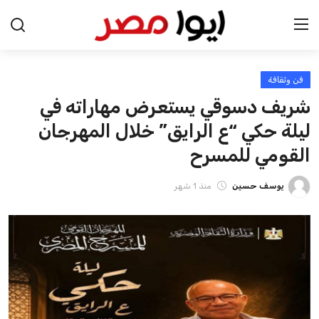
فن وثقافة
الرئيسية
شريف دسوقي يستعرض مهاراته في
اخبار مصر
ليلة حكي “ع الرايق” خلال المهرجان
القومي للمسرح
عرب وعالم
يوسف حسين
منذ 1 شهر
اقتصاد
اخبار الرياضة
منوعات
فن وثقافة