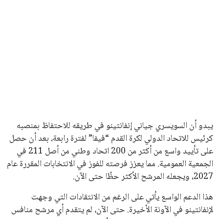
الاخبار الشائعة
إنفانتينو يخطو نحو ولاية رابعة في رئاسة فيفا
عمر إبراهيم
22 يوليو 2026
مستثمر هندي بريطاني يسعى لامتلاك حصة
في نادي ليفربول الرياضي
عمر إبراهيم
22 يوليو 2026
تحقق من قهوتك المغشوشة 7 علامات تدل
على جودتها قبل أول رشفة
خالد فؤاد
18 يوليو 2026
القائمة البريدية