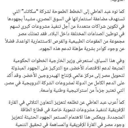
المقبل.
يعتمد إنفانتينو على قاعدة دعم قوية من الاتحادات القارية المختلفة،
بما في ذلك الاتحاد الأفريقي والآسيوي، بالإضافة إلى دعم غالبية
اتحادات أمريكا الجنوبية والكونكاكاف. وقد ساهمت مجموعة من
القرارات التي اتخذها في زيادة الموارد المالية لهذه الاتحادات، فضلاً
عن رفع عدد الفرق المشاركة في كأس العالم، وإطلاق بطولات دولية
جديدة تحت مظلة “فيفا”.
على الجانب الآخر، تتركز المعارضة بشكل ملحوظ داخل القارة
الأوروبية، حيث ارتفعت حدة الانتقادات الموجهة إلى إنفانتينو
بسبب التوسع المستمر في البطولات الدولية وأثر ذلك على الجدول
الزمني للمسابقات المحلية. وقد دعا رئيس رابطة الدوري الإسباني،
خافيير تيباس، إلى تنحّي إنفانتينو، معتبراً أن سياساته تضر بصناعة
كرة القدم وتزيد من ضغوط المباريات.
على الرغم من هذه الانتقادات، تشير التوقعات إلى أن إنفانتينو
يمتلك فرصًا كبيرة للفوز بولاية جديدة، خصوصًا في ظل غياب