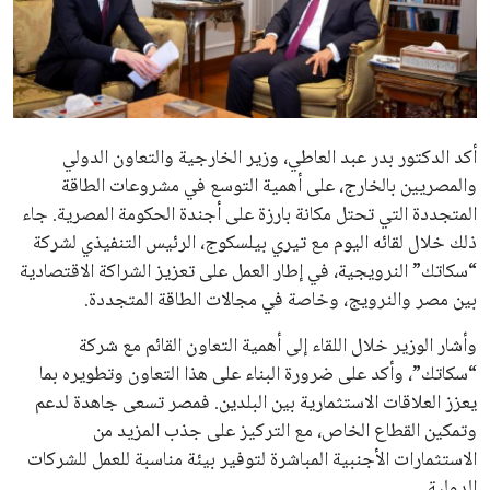
علوم وتكنولوجيا
المرأة والجمال
حوادث
محافظات
يبدو أن السويسري جياني إنفانتينو في طريقه للاحتفاظ بمنصبه
كرئيس للاتحاد الدولي لكرة القدم “فيفا” لفترة رابعة، بعد أن حصل
على تأييد واسع من أكثر من 200 اتحاد وطني من أصل 211 في
الجمعية العمومية. مما يعزز فرصته للفوز في الانتخابات المقررة عام
2027، ويجعله المرشح الأكثر حظًا حتى الآن.
هذا الدعم الواسع يأتي على الرغم من الانتقادات التي وجهت
لإنفانتينو في الآونة الأخيرة. حتى الآن، لم يتقدم أي مرشح منافس
في السباق الانتخابي، ولم تتمكن الأصوات المعارضة من التوصل إلى
اسم يوازن موقف إنفانتينو، قبل انتهاء فترة الترشح في نوفمبر