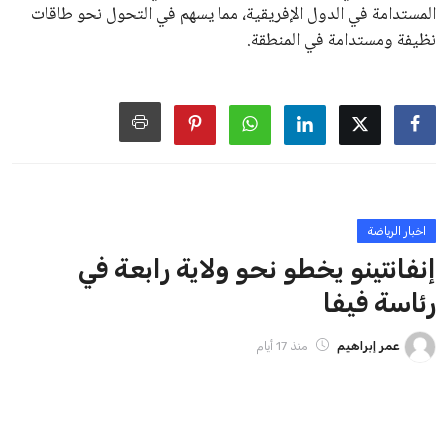
منافس قوي يتمتع بإجماع داخل الأسرة الكروية الدولية. هذا يعزز
من فرص استمراره في قيادة “فيفا” حتى عام 2031.
ايوا مصر