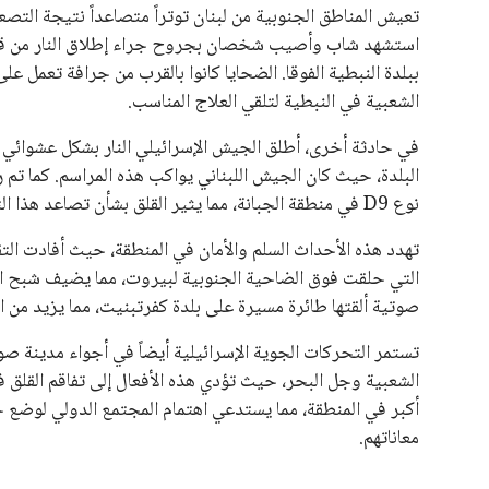
تعيش المناطق الجنوبية من لبنان توتراً متصاعداً نتيجة التص
استشهد شاب وأصيب شخصان بجروح جراء إطلاق النار من قبل 
ببلدة النبطية الفوقا. الضحايا كانوا بالقرب من جرافة تعمل 
الشعبية في النبطية لتلقي العلاج المناسب.
في حادثة أخرى، أطلق الجيش الإسرائيلي النار بشكل عشوائي با
البلدة، حيث كان الجيش اللبناني يواكب هذه المراسم. كما ت
نوع D9 في منطقة الجبانة، مما يثير القلق بشأن تصاعد هذا التوتر العسكري في الجنوب اللبناني.
تهدد هذه الأحداث السلم والأمان في المنطقة، حيث أفادت الت
التي حلقت فوق الضاحية الجنوبية لبيروت، مما يضيف شبح التو
صوتية ألقتها طائرة مسيرة على بلدة كفرتبنيت، مما يزيد من ا
تستمر التحركات الجوية الإسرائيلية أيضاً في أجواء مدينة 
الشعبية وجل البحر، حيث تؤدي هذه الأفعال إلى تفاقم القلق 
أكبر في المنطقة، مما يستدعي اهتمام المجتمع الدولي لوضع ح
معاناتهم.