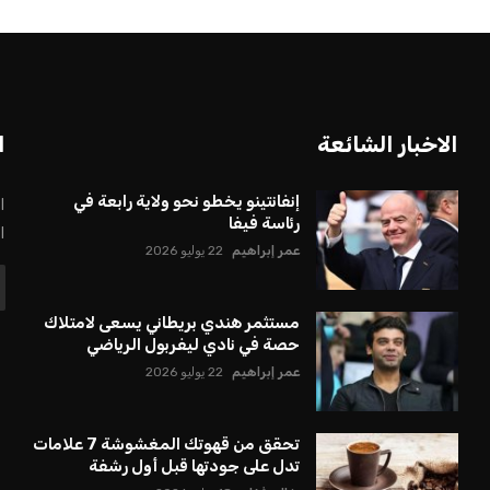
الاخبار الشائعة
ا
إنفانتينو يخطو نحو ولاية رابعة في
ا
رئاسة فيفا
ا
عمر إبراهيم
22 يوليو 2026
مستثمر هندي بريطاني يسعى لامتلاك
حصة في نادي ليفربول الرياضي
عمر إبراهيم
22 يوليو 2026
تحقق من قهوتك المغشوشة 7 علامات
تدل على جودتها قبل أول رشفة