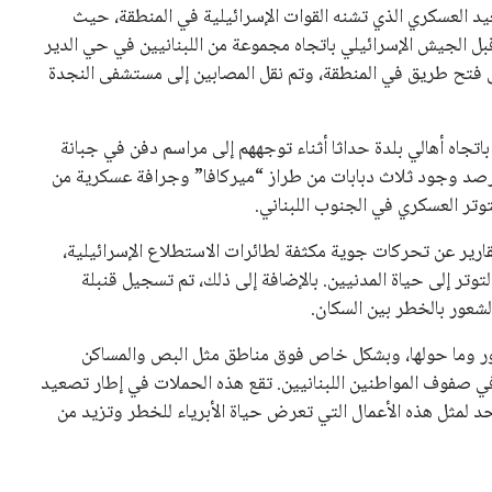
عيد العسكري الذي تشنه القوات الإسرائيلية في المنطقة، حيث
الجيش الإسرائيلي باتجاه مجموعة من اللبنانيين في حي الدير
على فتح طريق في المنطقة، وتم نقل المصابين إلى مستشفى النجدة
تجاه أهالي بلدة حداثا أثناء توجههم إلى مراسم دفن في جبانة
م رصد وجود ثلاث دبابات من طراز “ميركافا” وجرافة عسكرية من
قارير عن تحركات جوية مكثفة لطائرات الاستطلاع الإسرائيلية،
تر إلى حياة المدنيين. بالإضافة إلى ذلك، تم تسجيل قنبلة
لشعور بالخطر بين السكان.
صور وما حولها، وبشكل خاص فوق مناطق مثل البص والمساكن
في صفوف المواطنين اللبنانيين. تقع هذه الحملات في إطار تصعيد
د لمثل هذه الأعمال التي تعرض حياة الأبرياء للخطر وتزيد من