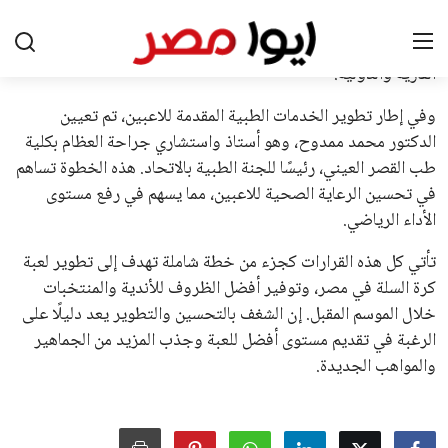
القرارات التي اتخذها في زيادة الموارد المالية لهذه الاتحادات، فضلاً
عن رفع عدد الفرق المشاركة في كأس العالم، وإطلاق بطولات دولية
جديدة تحت مظلة “فيفا”.
على الجانب الآخر، تتركز المعارضة بشكل ملحوظ داخل القارة
الأوروبية، حيث ارتفعت حدة الانتقادات الموجهة إلى إنفانتينو
بسبب التوسع المستمر في البطولات الدولية وأثر ذلك على الجدول
الزمني للمسابقات المحلية. وقد دعا رئيس رابطة الدوري الإسباني،
خافيير تيباس، إلى تنحّي إنفانتينو، معتبراً أن سياساته تضر بصناعة
كرة القدم وتزيد من ضغوط المباريات.
على الرغم من هذه الانتقادات، تشير التوقعات إلى أن إنفانتينو
يمتلك فرصًا كبيرة للفوز بولاية جديدة، خصوصًا في ظل غياب
منافس قوي يتمتع بإجماع داخل الأسرة الكروية الدولية. هذا يعزز
من فرص استمراره في قيادة “فيفا” حتى عام 2031.