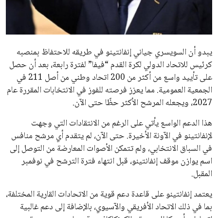
مستثمر هندي بريطاني يسعى لامتلاك حصة
في نادي ليفربول الرياضي
عمر إبراهيم
22 يوليو 2026
تحقق من قهوتك المغشوشة 7 علامات تدل
على جودتها قبل أول رشفة
خالد فؤاد
18 يوليو 2026
القائمة البريدية
انضم إلى قائمة المشتركين لدينا لتحصل على أحدث الأخبار، التحديثات
والعروض الخاصة مباشرة في صندوق بريدك
اشتراك