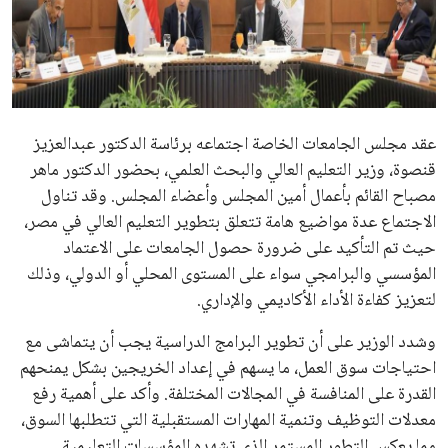
علوم وتكنولوجيا
المرأة والجمال
حوادث
عقد مجلس الجامعات الخاصة اجتماعه برئاسة الدكتور عبدالعزيز
قنصوة، وزير التعليم العالي والبحث العلمي، بحضور الدكتور ماهر
محافظات
مصباح القائم بأعمال أمين المجلس وأعضاء المجلس. وقد تناول
الاجتماع عدة مواضيع هامة تتعلق بتطوير التعليم العالي في مصر،
حيث تم التأكيد على ضرورة حصول الجامعات على الاعتماد
المؤسسي والبرامجي سواء على المستوى المحلي أو الدولي، وذلك
لتعزيز كفاءة الأداء الأكاديمي والإداري.
وشدد الوزير على أن تطوير البرامج الدراسية يجب أن يتماشى مع
احتياجات سوق العمل، ما يسهم في إعداد الخريجين بشكل يمنحهم
القدرة على المنافسة في المجالات المختلفة. وأكد على أهمية رفع
معدلات التوظيف وتنمية المهارات المستقبلية التي تتطلبها السوق،
مما يعكس التطور المستمر الذي تشهده المؤسسات التعليمية.