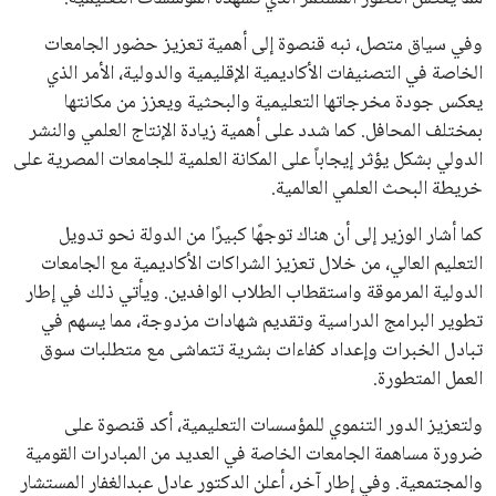
وفي سياق متصل، نبه قنصوة إلى أهمية تعزيز حضور الجامعات
الخاصة في التصنيفات الأكاديمية الإقليمية والدولية، الأمر الذي
يعكس جودة مخرجاتها التعليمية والبحثية ويعزز من مكانتها
بمختلف المحافل. كما شدد على أهمية زيادة الإنتاج العلمي والنشر
الدولي بشكل يؤثر إيجاباً على المكانة العلمية للجامعات المصرية على
خريطة البحث العلمي العالمية.
كما أشار الوزير إلى أن هناك توجهًا كبيرًا من الدولة نحو تدويل
التعليم العالي، من خلال تعزيز الشراكات الأكاديمية مع الجامعات
الدولية المرموقة واستقطاب الطلاب الوافدين. ويأتي ذلك في إطار
تطوير البرامج الدراسية وتقديم شهادات مزدوجة، مما يسهم في
تبادل الخبرات وإعداد كفاءات بشرية تتماشى مع متطلبات سوق
العمل المتطورة.
ولتعزيز الدور التنموي للمؤسسات التعليمية، أكد قنصوة على
ضرورة مساهمة الجامعات الخاصة في العديد من المبادرات القومية
والمجتمعية. وفي إطار آخر، أعلن الدكتور عادل عبدالغفار المستشار