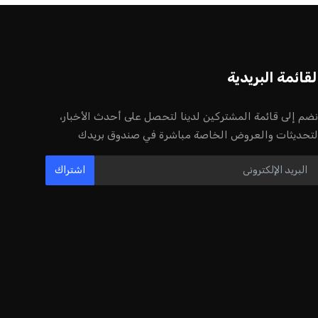
أخر الأخبار
إنفانتينو يخطو نحو ولاية رابعة في رئاسة
فيفا
عمر إبراهيم
22 يوليو 2026
مستثمر هندي بريطاني يسعى لامتلاك
حصة في نادي ليفربول الرياضي
عمر إبراهيم
22 يوليو 2026
بريطانيا تعلن دعمها لاستخدام أمريكا
قواعدها العسكرية لتنفيذ ضربات ضد
إيران
كريم أشرف
22 يوليو 2026