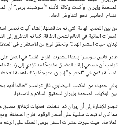
المتحدة وإيران. وأكدت وكالة الأنباء “أسوشيتد برس” أن الم
انفتاح الجانبين نحو التفاوض الجاد.
من بين القضايا الهامة التي تم مناقشتها، إنشاء آليات تضمن ا
الممرات المائية في العالم لشحن الطاقة. كما تم التطرق إلى ا
لبنان، حيث استمر الهدنة وتحقق نوع من الاستقرار في المنطق
غادر فانس سويسرا بينما استمرت الفرق الفنية في العمل على
ترامب أن مساعي إبقاء المضيق مفتوحًا قد تؤدي إلى زيادة ملح
المسألة يكمن في “احترام” إيران، مترجمًا بذلك أهمية العلاقات 
وفي حديثه من المكتب البيضاوي، قال ترامب: “طالما أنهم يحتر
بين الولايات المتحدة وإيران لتحقيق السلام والاستقرار.
مما كان له تبعات سلبية على أسعار الوقود خارج المنطقة. ومع ذ
الملاحة، حيث عبرت عشرات السفن يومي العطلة على الرغم من اس