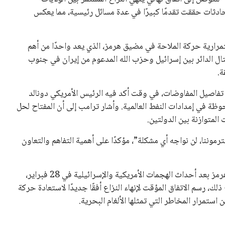
حادثات حققت تقدمًا كبيرًا في عدة مسائل رئيسية، مما يعكس
ستمرارية حركة الملاحة في مضيق هرمز، الذي يعد واحدًا من أهم
لقتال الدائر بين إسرائيل وحزب الله المدعوم من إيران في جنوب
ة.
 تفاصيل المفاوضات، في وقت أكد فيه الرئيس الأمريكي دونالد
وظة في إمدادات النفط العالمية. وأشار ترامب إلى أن المفتاح لحل
المتوازنة بين الدولتين.
موننا، لن نواجه أي مشكلة”، مؤكدًا على أهمية التفاهم والتعاون
تجدر الإشارة إلى أن إيران قد اتخذت خطوات لإغلاق مضيق هرمز بعد أحداث الهجمات الأمريكية والإسرائيلية في 28 فبراير،
لك، رسم الاتفاق المؤقت لإنهاء النزاع أفقًا جديدًا لاستعادة حركة
تمرار المخاطر التي تمثلها الألغام البحرية.