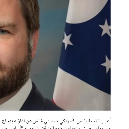
علوم وتكنولوجيا
المرأة والجمال
حوادث
محافظات
أعرب نائب الرئيس الأمريكي جيه دي فانس عن تفاؤله بنجاح
من إيران، حيث استطاعت هذه المناقشات إرساء “أساس جيد” للت