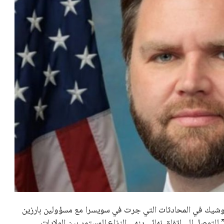
 وشيك في المحادثات التي جرت في سويسرا مع مسؤولين بارزين
وصل إلى اتفاق نهائي ينهي النزاع المستمر بين الولايات