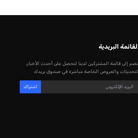
أخر الأخبار
إنفانتينو يخطو نحو ولاية رابعة في رئاسة
فيفا
عمر إبراهيم
22 يوليو 2026
مستثمر هندي بريطاني يسعى لامتلاك
حصة في نادي ليفربول الرياضي
عمر إبراهيم
22 يوليو 2026
بريطانيا تعلن دعمها لاستخدام أمريكا
قواعدها العسكرية لتنفيذ ضربات ضد
إيران