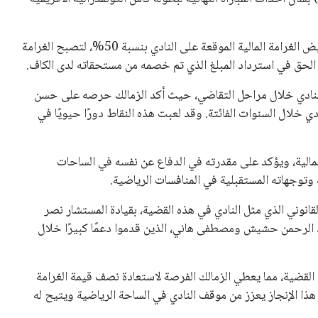
وقد قضت المحكمة بقبول استئناف الزمالك، مما أدى إلى تخفيض الغرامة المالية الموقعة على النادي بنسبة 50%، لتصبح الغرامة
ا النادي خلال مراحل التقاضي، حيث أكد الزمالك حرصه على حسن
 خلال السنوات الفائتة. وقد لعبت هذه النقاط دورًا حيويًا في
المالية، ويؤكد على مقدرته في الدفاع عن نفسه في الساحات
وتوجهاته المستقبلية في المنافسات الرياضية.
لقانوني الذي مثل النادي في هذه القضية، بقيادة المستشار نصر
 الرحمن حشيش ومصطفى هاني، الذين قدموا دعمًا كبيرًا خلال
القضية، مما يعطي الزمالك الفرصة لاستعادة نصف قيمة الغرامة
 هذا الإنجاز يعزز من موقف النادي في الساحة الرياضية ويتيح له