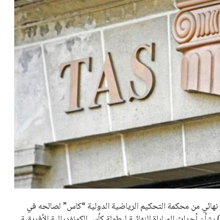
كم نهائي من محكمة التحكيم الرياضية الدولية “كاس” لصالحه في
 بشأن أحداث المباراة النهائية لبطولة كأس الكونفدرالية الأفريقية