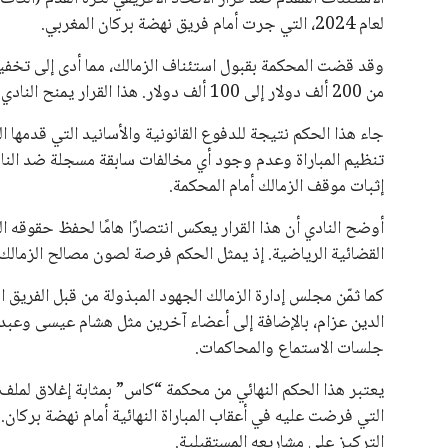
لعام 2024، التي جرت أمام فريق نهضة بركان المغربي.
من 200 ألف دولار إلى 100 ألف دولار. هذا القرار يمنح النادي الحق في استرداد المبلغ الذي تم خصمه من مستحقاته لدى الكاف.
جاء هذا الحكم نتيجة للدفوع القانونية والأسانيد التي قدمه
تنظيم المباراة وعدم وجود أي مخالفات سابقة مسجلة ضد النادي
إثبات موقف الزمالك أمام المحكمة.
أوضح النادي أن هذا القرار يعكس انتصارًا هامًا لحفظ حقوقه 
القضائية الرياضية. إذ يمثل الحكم فرصة لصون مصالح الزمالك 
كما ثمّن مجلس إدارة الزمالك الجهود المبذولة من قبل الفريق ا
الدين عزام، بالإضافة إلى أعضاء آخرين مثل هشام عيسى وعبد
جلسات الاستماع والمحاكمات.
يعتبر هذا الحكم النهائي من محكمة “كاس” بمثابة إغلاق لملف 
التي فرضت عليه في أعقاب المباراة النهائية أمام نهضة بركان.
التركيز على مشاريعه المستقبلية.