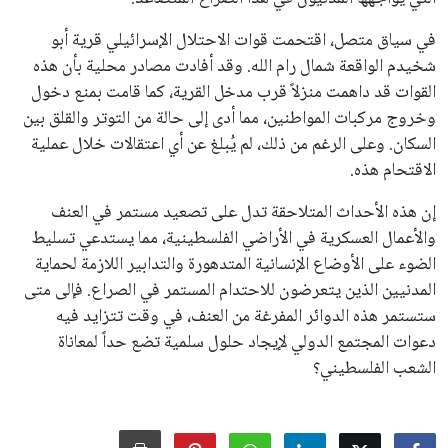
في سياق متصل، اقتحمت قوات الاحتلال الإسرائيلي قرية أبو
شخيدم الواقعة شمال رام الله. وقد أفادت مصادر محلية بأن هذه
القوات قد داهمت منزلاً قرب مدخل القرية، كما قامت بمنع دخول
وخروج مركبات المواطنين، مما أدى إلى حالة من التوتر والقلق بين
السكان. وعلى الرغم من ذلك، لم يُبلغ عن أي اعتقالات خلال عملية
الاقتحام هذه.
إن هذه الأحداث المتلاحقة تدل على تصعيد مستمر في العنف
والأعمال العسكرية في الأراضي الفلسطينية، مما يستدعي تسليط
الضوء على الأوضاع الإنسانية المتدهورة والتدابير اللازمة لحماية
المدنيين الذين يتعرضون للاحتدام المستمر في الصراع. فإلى متى
ستستمر هذه الدوائر المفرغة من العنف، في وقت تتزايد فيه
دعوات المجتمع الدولي لإيجاد حلول سلمية تضع حداً لمعاناة
الشعب الفلسطيني؟