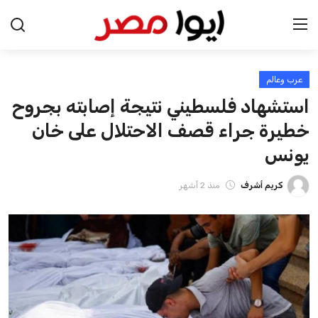
عرب وعالم
الرئيسية
استشهاد فلسطيني نتيجة إصابته بجروح
اخبار مصر
خطيرة جراء قصف الاحتلال على خان
يونس
عرب وعالم
كريم أشرف
منذ 2 أشهر
اقتصاد
اخبار الرياضة
منوعات
فن وثقافة