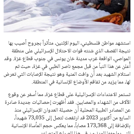
علوم وتكنولوجيا
المرأة والجمال
حوادث
استشهد مواطن فلسطيني، اليوم الإثنين، متأثراً بجروح أصيب بها
نتيجة القصف الذي شنته قوات الاحتلال الإسرائيلي على منطقة
محافظات
المواصي، الواقعة غرب مدينة خان يونس في جنوب قطاع غزة. وقد
أُعلن عن هذا النبأ من قبل مجمع ناصر الطبي في غزة، حيث تم
استلام الشهيد بعد أن وافت المنية وهو نتيجة الإصابات التي تعرض
لها، مما يزيد من تفاقم الأوضاع الإنسانية في المنطقة.
تستمر الاعتداءات الإسرائيلية على قطاع غزة، مما أسفر عن وقوع
الآلاف من الشهداء والمصابين. فقد أظهرت إحصائيات جديدة صادرة
عن المصادر الطبية المحلية أن حصيلة العدوان الإسرائيلي منذ
السابع من أكتوبر 2023 قد ارتفعت لتصل إلى 73,035 شهيداً،
بالإضافة إلى 173,368 مصاباً، مما يعكس حجم المأساة الإنسانية
التي يواجهها المدنيون في هذا الصراع المتصاعد.