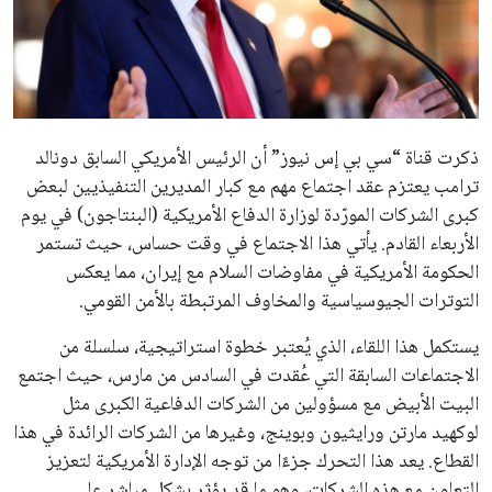
علوم وتكنولوجيا
المرأة والجمال
حوادث
ذكرت قناة “سي بي إس نيوز” أن الرئيس الأمريكي السابق دونالد
ترامب يعتزم عقد اجتماع مهم مع كبار المديرين التنفيذيين لبعض
محافظات
كبرى الشركات المورّدة لوزارة الدفاع الأمريكية (البنتاجون) في يوم
الأربعاء القادم. يأتي هذا الاجتماع في وقت حساس، حيث تستمر
الحكومة الأمريكية في مفاوضات السلام مع إيران، مما يعكس
التوترات الجيوسياسية والمخاوف المرتبطة بالأمن القومي.
يستكمل هذا اللقاء، الذي يُعتبر خطوة استراتيجية، سلسلة من
الاجتماعات السابقة التي عُقدت في السادس من مارس، حيث اجتمع
البيت الأبيض مع مسؤولين من الشركات الدفاعية الكبرى مثل
لوكهيد مارتن ورايثيون وبوينج، وغيرها من الشركات الرائدة في هذا
القطاع. يعد هذا التحرك جزءًا من توجه الإدارة الأمريكية لتعزيز
التعاون مع هذه الشركات، وهو ما قد يؤثر بشكل مباشر على