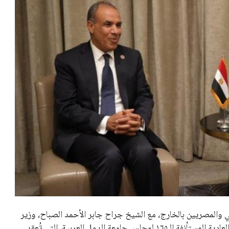
لي والمصريين بالخارج، مع الشيخ جراح جابر الأحمد الصباح، وزير
الخارجية بدولة الكويت. جاء هذا اللقاء في إطار أعمال الدورة العادية المستأنفة الـ١٦٥ لمجلس جامعة الدول العربية، التي تُعقد