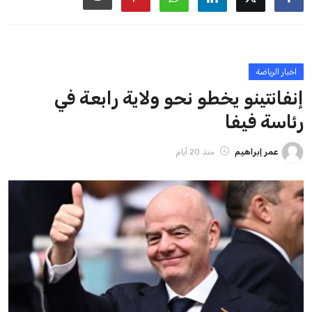
ايوا مصر
الاخبار الشائعة
إنفانتينو يخطو نحو ولاية رابعة في رئاسة فيفا
عمر إبراهيم
22 يوليو 2026