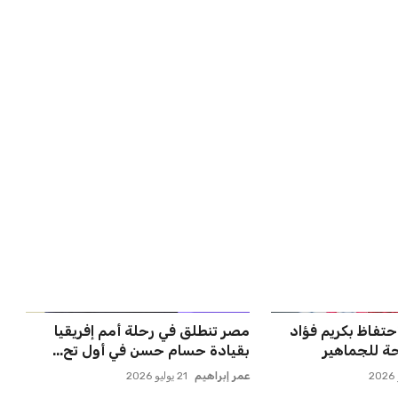
ملاقاة الفائز من
مستثمر هندي بريطاني يسعى
انوسيا...
لامتلاك حصة في نادي ليفربول ال...
عمر إبراهيم
22 يوليو 2026