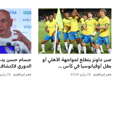
ميسي يعود إلى مسقط رأسه في
الأهلي يخطط للا
روساريو للاسترخاء بعد الهزيم...
في مفاجأة سانح
عمر إبراهيم
21 يوليو 2026
عمر إبراهيم
22 يوليو 2026