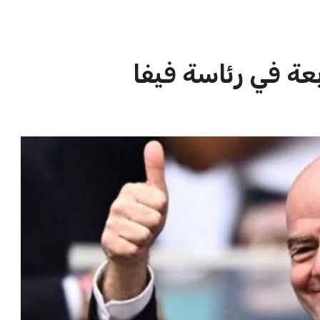
الاخبار الشائعة
ا
إنفانتينو يخطو نحو ولاية رابعة في
ا
رئاسة فيفا
ا
عمر إبراهيم
22 يوليو 2026
مستثمر هندي بريطاني يسعى لامتلاك
حصة في نادي ليفربول الرياضي
عمر إبراهيم
22 يوليو 2026
تحقق من قهوتك المغشوشة 7 علامات
تدل على جودتها قبل أول رشفة
خالد فؤاد
18 يوليو 2026