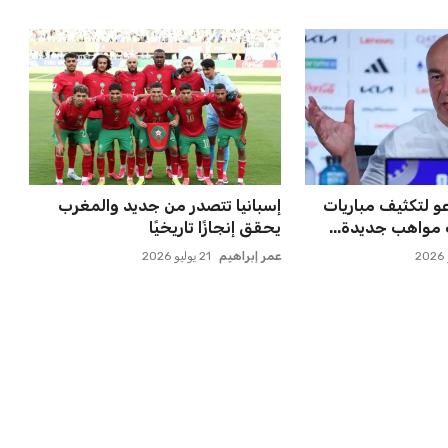
حتفاظ بكريم فؤاد
صفقة سوبر تعوض ماييلي شالوليلي
ة للجماهير
وماباسا هدف بيراميدز الر...
عمر إبراهيم
21 يوليو 2026