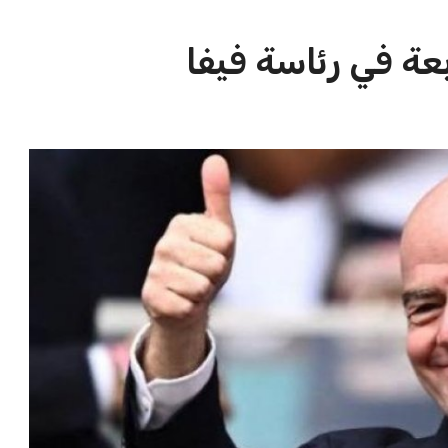
الاخبار الشائعة
ا
إنفانتينو يخطو نحو ولاية رابعة في
ا
رئاسة فيفا
ا
عمر إبراهيم
22 يوليو 2026
مستثمر هندي بريطاني يسعى لامتلاك
حصة في نادي ليفربول الرياضي
عمر إبراهيم
22 يوليو 2026
تحقق من قهوتك المغشوشة 7 علامات
تدل على جودتها قبل أول رشفة
خالد فؤاد
18 يوليو 2026