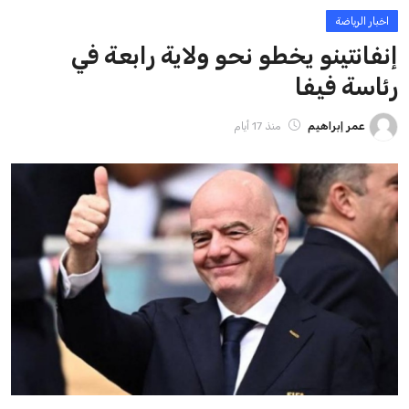
ايوا مصر
الاخبار الشائعة
إنفانتينو يخطو نحو ولاية رابعة في رئاسة فيفا
عمر إبراهيم
22 يوليو 2026
مستثمر هندي بريطاني يسعى لامتلاك حصة
في نادي ليفربول الرياضي