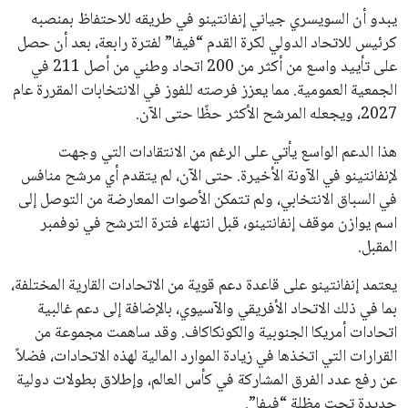
عمر إبراهيم
22 يوليو 2026
تحقق من قهوتك المغشوشة 7 علامات تدل
على جودتها قبل أول رشفة
خالد فؤاد
18 يوليو 2026
القائمة البريدية
انضم إلى قائمة المشتركين لدينا لتحصل على أحدث الأخبار، التحديثات
والعروض الخاصة مباشرة في صندوق بريدك
اشتراك
جميع الحقوق محفوظة لموقعنا ايوا مصر