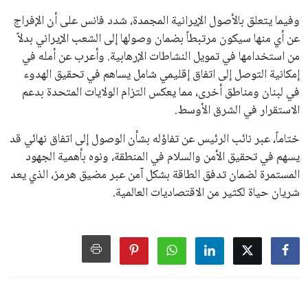
على الجانب الآخر، تتركز المعارضة بشكل ملحوظ داخل القارة
الأوروبية، حيث ارتفعت حدة الانتقادات الموجهة إلى إنفانتينو
بسبب التوسع المستمر في البطولات الدولية وأثر ذلك على الجدول
الزمني للمسابقات المحلية. وقد دعا رئيس رابطة الدوري الإسباني،
خافيير تيباس، إلى تنحّي إنفانتينو، معتبراً أن سياساته تضر بصناعة
كرة القدم وتزيد من ضغوط المباريات.
على الرغم من هذه الانتقادات، تشير التوقعات إلى أن إنفانتينو
يمتلك فرصًا كبيرة للفوز بولاية جديدة، خصوصًا في ظل غياب
منافس قوي يتمتع بإجماع داخل الأسرة الكروية الدولية. هذا يعزز
من فرص استمراره في قيادة “فيفا” حتى عام 2031.