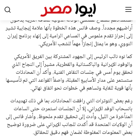
يبدو أن السويسري جياني إنفانتينو في طريقه للاحتفاظ بمنصبه
كرئيس للاتحاد الدولي لكرة القدم “فيفا” لفترة رابعة، بعد أن حصل
على تأييد واسع من أكثر من 200 اتحاد وطني من أصل 211 في
الجمعية العمومية. مما يعزز فرصته للفوز في الانتخابات المقررة عام
2027، ويجعله المرشح الأكثر حظًا حتى الآن.
هذا الدعم الواسع يأتي على الرغم من الانتقادات التي وجهت
لإنفانتينو في الآونة الأخيرة. حتى الآن، لم يتقدم أي مرشح منافس
في السباق الانتخابي، ولم تتمكن الأصوات المعارضة من التوصل إلى
اسم يوازن موقف إنفانتينو، قبل انتهاء فترة الترشح في نوفمبر
المقبل.
يعتمد إنفانتينو على قاعدة دعم قوية من الاتحادات القارية المختلفة،
بما في ذلك الاتحاد الأفريقي والآسيوي، بالإضافة إلى دعم غالبية
اتحادات أمريكا الجنوبية والكونكاكاف. وقد ساهمت مجموعة من
القرارات التي اتخذها في زيادة الموارد المالية لهذه الاتحادات، فضلاً
عن رفع عدد الفرق المشاركة في كأس العالم، وإطلاق بطولات دولية
جديدة تحت مظلة “فيفا”.