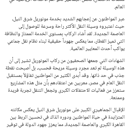
العالم.
عبر المواطنون عن إعجابهم الشديد بخدمة مونوريل شرق النيل،
حيث اعتبروه وسيلة النقل الأكثر راحة وسرعة للوصول إلى
العاصمة الجديدة. لقد أشاد الركاب بمستوى الخدمة الممتاز والنظافة
التي تميز القطار، مما يعكس جهوداً حقيقية لبناء نظام نقل جماعي
يواكب أحدث المعايير العالمية.
الشهادات التي جمعها الصحفيون من ركاب المونوريل تشير إلى أن
هذه الوسيلة لم تعد مجرد وسيلة مريحة فحسب، بل أصبحت نقطة
جذب في حد ذاتها. وقد أبدى الكثير من المواطنين تفاؤلاً بمستقبل
النقل العام في مصر، معربين عن اعتقادهم بأن مثل هذه المشاريع
ستعزز من فعاليات الاحتفالات الكبرى وتجعل التنقل تجربة فريدة
وممتعة.
الإقبال الجماهيري الكبير على مونوريل شرق النيل يعكس مكانته
المتزايدة في حياة المواطنين ودوره الذاك في تحسين الربط بين
القاهرة الكبرى والعاصمة الجديدة، مما يعزز جهود الدولة في توفير