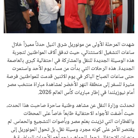
علوم وتكنولوجيا
المرأة والجمال
حوادث
شهدت المرحلة الأولى من مونوريل شرق النيل حدثاً مميزاً خلال
ساعات التشغيل الاستثنائي، حيث تدفق آلاف المواطنين لتجربة
محافظات
هذه الوسيلة الجديدة للنقل والمشاركة في احتفالية كبرى بالعاصمة
الجديدة. هذه الرحلات التي بدأت من مساء يوم الأحد واستمرت
حتى ساعات الصباح الباكر في يوم الاثنين قدمت للمواطنين فرصة
مثيرة للسفر إلى منطقة النهر الأخضر لمشاهدة مباراة منتخب مصر
أمام نيوزيلندا في إطار مباريات كأس العالم 2026.
تحدثت وزارة النقل عن مشاهد وطنية ساحرة صاحبت هذا الحدث،
حيث أضفت الأجواء الاحتفالية طابعاً خاصاً على المحطات
والقطارات التي تزينت بعلم مصر وبأصوات التشجيع والحماس. لم
يقتصر الأمر على كونه مجرد وسيلة نقل، بل تحول المونوريل إلى
منصات للاحتفال، تحمل الجماهير نحو أهم الأحداث الرياضية في