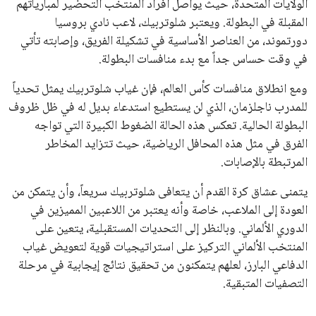
في السباق الانتخابي، ولم تتمكن الأصوات المعارضة من التوصل إلى
اسم يوازن موقف إنفانتينو، قبل انتهاء فترة الترشح في نوفمبر
المقبل.
يعتمد إنفانتينو على قاعدة دعم قوية من الاتحادات القارية المختلفة،
بما في ذلك الاتحاد الأفريقي والآسيوي، بالإضافة إلى دعم غالبية
اتحادات أمريكا الجنوبية والكونكاكاف. وقد ساهمت مجموعة من
القرارات التي اتخذها في زيادة الموارد المالية لهذه الاتحادات، فضلاً
عن رفع عدد الفرق المشاركة في كأس العالم، وإطلاق بطولات دولية
جديدة تحت مظلة “فيفا”.
على الجانب الآخر، تتركز المعارضة بشكل ملحوظ داخل القارة
الأوروبية، حيث ارتفعت حدة الانتقادات الموجهة إلى إنفانتينو
بسبب التوسع المستمر في البطولات الدولية وأثر ذلك على الجدول
الزمني للمسابقات المحلية. وقد دعا رئيس رابطة الدوري الإسباني،
خافيير تيباس، إلى تنحّي إنفانتينو، معتبراً أن سياساته تضر بصناعة
كرة القدم وتزيد من ضغوط المباريات.
على الرغم من هذه الانتقادات، تشير التوقعات إلى أن إنفانتينو