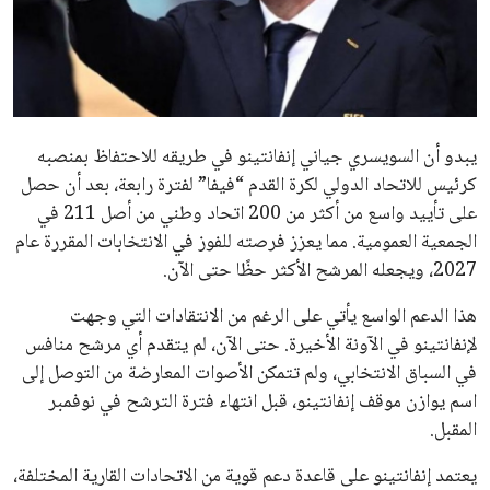
الاخبار الشائعة
إنفانتينو يخطو نحو ولاية رابعة في رئاسة فيفا
عمر إبراهيم
22 يوليو 2026
مستثمر هندي بريطاني يسعى لامتلاك حصة
في نادي ليفربول الرياضي
عمر إبراهيم
22 يوليو 2026
تحقق من قهوتك المغشوشة 7 علامات تدل
على جودتها قبل أول رشفة
خالد فؤاد
18 يوليو 2026