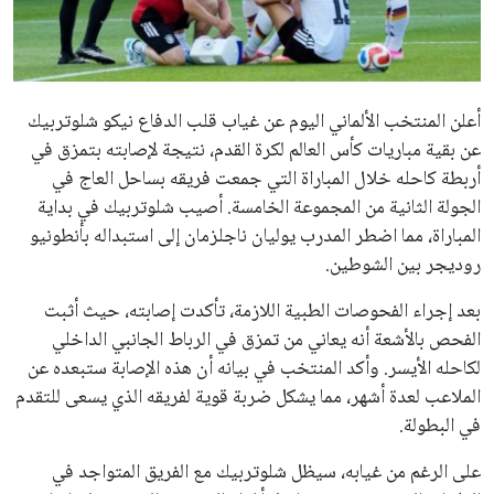
علوم وتكنولوجيا
المرأة والجمال
حوادث
محافظات
يبدو أن السويسري جياني إنفانتينو في طريقه للاحتفاظ بمنصبه
كرئيس للاتحاد الدولي لكرة القدم “فيفا” لفترة رابعة، بعد أن حصل
على تأييد واسع من أكثر من 200 اتحاد وطني من أصل 211 في
الجمعية العمومية. مما يعزز فرصته للفوز في الانتخابات المقررة عام
2027، ويجعله المرشح الأكثر حظًا حتى الآن.
هذا الدعم الواسع يأتي على الرغم من الانتقادات التي وجهت
لإنفانتينو في الآونة الأخيرة. حتى الآن، لم يتقدم أي مرشح منافس