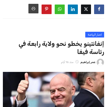
يمتلك فرصًا كبيرة للفوز بولاية جديدة، خصوصًا في ظل غياب
منافس قوي يتمتع بإجماع داخل الأسرة الكروية الدولية. هذا يعزز
من فرص استمراره في قيادة “فيفا” حتى عام 2031.
ايوا مصر