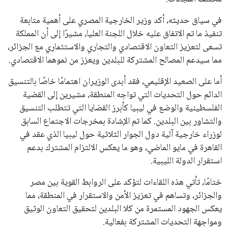
في سياق حديثه، أكد وزير الخارجية المصري على أهمية متابعة
تنفيذ ما تم الاتفاق عليه خلال اللجنة العليا، مشيرًا إلى أن المملكة
تسعى لتعزيز التعاون الاقتصادي والتجاري والاستثماري مع الجزائر،
مما سيدعم المصالح المشتركة للبلدين ويعزز من نموهما الاقتصادي.
أما على الصعيد الإقليمي، فقد أبدى الوزيران اهتمامًا خاصًا بالتنسيق
الدائم حول التحديات التي تواجه المنطقة، مشيرين إلى القضية
الفلسطينية والوضع في ليبيا كأبرز القضايا التي تتطلب التنسيق
والتشاور بين البلدين. كما تم الإشادة بمخرجات الاجتماع السابق
لوزراء خارجية آلية دول الجوار الثلاثية حول ليبيا الذي عقد في
القاهرة في مايو الماضي، وهو ما يعكس الالتزام المشترك بدعم
استقرار الدولة الليبية.
ختامًا، تأتي هذه اللقاءات لتؤكد على الروابط القوية بين مصر
والجزائر، وتساهم في تعزيز الأمن والاستقرار في المنطقة، مما
يعكس الجهود المستمرة من كلا البلدين لتحقيق التعاون الوثيق
ومواجهة التحديات المشتركة بفعالية.