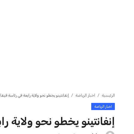
يويفا يفرض عقوبات على سيسكا
صفقة سوبر تعوض
صوفيا بسبب التحية النازية ف...
وماباسا هدف بيرا
عمر إبراهيم
22 يوليو 2026
عمر إبراهيم
21 يوليو 2026