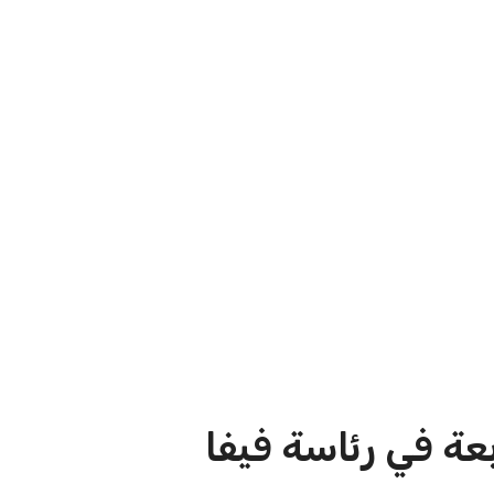
 ماييلي شالوليلي
اتحاد جدة يؤكد موقفه النهائي حول
ميدز الر...
لاعبي الأهلي
عمر إبراهيم
22 يوليو 2026
الاخبار الشائعة
ا