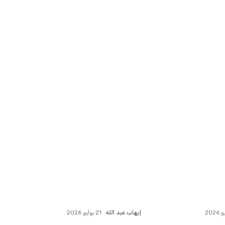
حتفاظ بكريم فؤاد
مستثمر هندي بريطاني يسعى
ة للجماهير
لامتلاك حصة في نادي ليفربول ال...
عمر إبراهيم
22 يوليو 2026