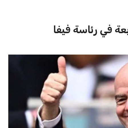
الاخبار الشائعة
ا
إنفانتينو يخطو نحو ولاية رابعة في
ا
رئاسة فيفا
ا
عمر إبراهيم
22 يوليو 2026
مستثمر هندي بريطاني يسعى لامتلاك
حصة في نادي ليفربول الرياضي
عمر إبراهيم
22 يوليو 2026
تحقق من قهوتك المغشوشة 7 علامات
تدل على جودتها قبل أول رشفة
خالد فؤاد
18 يوليو 2026