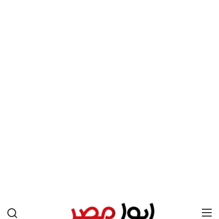
علوم وتكنولوجيا
المرأة والجمال
حوادث
محافظات
يبدو أن السويسري جياني إنفانتينو في طريقه للاحتفاظ بمنصبه
كرئيس للاتحاد الدولي لكرة القدم “فيفا” لفترة رابعة، بعد أن حصل
على تأييد واسع من أكثر من 200 اتحاد وطني من أصل 211 في
الجمعية العمومية. مما يعزز فرصته للفوز في الانتخابات المقررة عام
2027، ويجعله المرشح الأكثر حظًا حتى الآن.
هذا الدعم الواسع يأتي على الرغم من الانتقادات التي وجهت
لإنفانتينو في الآونة الأخيرة. حتى الآن، لم يتقدم أي مرشح منافس