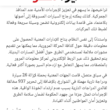
في السباق الانتخابي، ولم تتمكن الأصوات المعارضة من التوصل إلى
اسم يوازن موقف إنفانتينو، قبل انتهاء فترة الترشح في نوفمبر
المقبل.
يعتمد إنفانتينو على قاعدة دعم قوية من الاتحادات القارية المختلفة،
بما في ذلك الاتحاد الأفريقي والآسيوي، بالإضافة إلى دعم غالبية
اتحادات أمريكا الجنوبية والكونكاكاف. وقد ساهمت مجموعة من
القرارات التي اتخذها في زيادة الموارد المالية لهذه الاتحادات، فضلاً
عن رفع عدد الفرق المشاركة في كأس العالم، وإطلاق بطولات دولية
جديدة تحت مظلة “فيفا”.
على الجانب الآخر، تتركز المعارضة بشكل ملحوظ داخل القارة
الأوروبية، حيث ارتفعت حدة الانتقادات الموجهة إلى إنفانتينو
بسبب التوسع المستمر في البطولات الدولية وأثر ذلك على الجدول
الزمني للمسابقات المحلية. وقد دعا رئيس رابطة الدوري الإسباني،
خافيير تيباس، إلى تنحّي إنفانتينو، معتبراً أن سياساته تضر بصناعة
كرة القدم وتزيد من ضغوط المباريات.