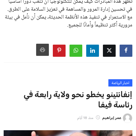
على الرغم من هذه الانتقادات، تشير التوقعات إلى أن إنفانتينو
يمتلك فرصًا كبيرة للفوز بولاية جديدة، خصوصًا في ظل غياب
منافس قوي يتمتع بإجماع داخل الأسرة الكروية الدولية. هذا يعزز
من فرص استمراره في قيادة “فيفا” حتى عام 2031.