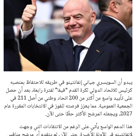
ايوا مصر
الاخبار الشائعة
إنفانتينو يخطو نحو ولاية رابعة في رئاسة فيفا
عمر إبراهيم
22 يوليو 2026
مستثمر هندي بريطاني يسعى لامتلاك حصة
في نادي ليفربول الرياضي
عمر إبراهيم
22 يوليو 2026
تحقق من قهوتك المغشوشة 7 علامات تدل
على جودتها قبل أول رشفة
خالد فؤاد
18 يوليو 2026