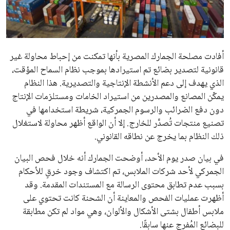
علوم وتكنولوجيا
المرأة والجمال
أفادت مصلحة الجمارك المصرية بأنها تمكنت من إحباط محاولة غير
حوادث
قانونية لتصدير بضائع تم استيرادها بموجب نظام السماح المؤقت،
الذي يهدف إلى دعم الأنشطة الإنتاجية والتصديرية. هذا النظام
محافظات
يمكّن المصانع والمصدرين من استيراد الخامات ومستلزمات الإنتاج
دون دفع الضرائب والرسوم الجمركية، شريطة استخدامها في
تصنيع منتجات تُصدَّر للخارج. إلا أن الواقع أظهر محاولة لاستغلال
ذلك النظام بما يخرج عن نطاقه القانوني.
في بيان صدر يوم الأحد، أوضحت الجمارك أنه خلال فحص البيان
الجمركي لأحد شركات الملابس، تم اكتشاف وجود خرقٍ للأحكام
بسبب عدم تطابق محتوى الرسالة مع المستندات المقدمة. وقد
أظهرت عمليات الفحص والمعاينة أن الشحنة كانت تحتوي على
ملابس أطفال بشتى الأشكال والألوان، وهي مواد لم تكن مطابقة
للبضائع المُفرج عنها سابقًا.