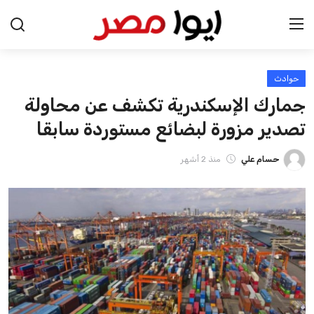
حوادث
الرئيسية
جمارك الإسكندرية تكشف عن محاولة
اخبار مصر
تصدير مزورة لبضائع مستوردة سابقا
عرب وعالم
حسام علي
منذ 2 أشهر
اقتصاد
اخبار الرياضة
منوعات
فن وثقافة