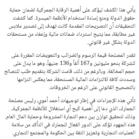
يأتي هذا الكشف ليؤكد على أهمية الرقابة الجمركية لضمان حماية
حقوق الدولة ومنع إساءة استخدام الأنظمة الميسرة. كما كشفت
التحقيقات أن التصريحات المقدمة كانت تهدف إلى تصدير ملابس
غير مطابقة، مما يتيح استرداد ضمانات مالية وإعفاء من مستحقات
الدولة بشكل غير قانوني.
تقدر المصلحة قيمة الرسوم والضرائب والتعويضات المقررة على
للشركة بنحو مليونين و167 ألفاً و136 جنيهاً، وهو ما يدل على
حجم المخالفة. وبالرغم من ذلك، قامت الشركة بتقديم طلب للتصالح
وسددت كافة الالتزامات المالية المستحقة، مما يعكس التزامها
بالتصحيح القانوني على الرغم من الخروقات.
تأتي هذه الإجراءات في إطار توجيهات أحمد أموي، رئيس مصلحة
الجمارك، الذي دعا إلى أهمية كبح أي استغلال للأنظمة الجمركية،
وذلك لتحقيق توازن بين دعم التجارة المشروعة وحماية المال العام.
هذه الجهود تؤكد على الدور الفعال للجمارك في التأكد من سلامة
العمليات التجارية وتعزيز الثقة بين الحكومة والمجتمع التجاري.