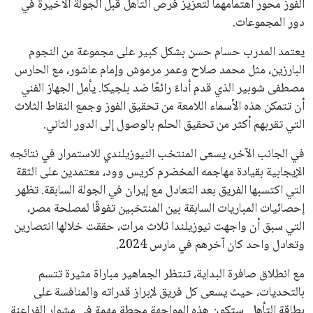
الفوز محور اهتمامهما لتعزيز فرص التأهل قبل الجولة الأخيرة في
دور المجموعات.
يعتمد المدرب حسام حسن بشكل كبير على مجموعة من النجوم
البارزين، مثل محمد صلاح وعمر مرموش وإمام عاشور، مع الحارس
مصطفى شوبير الذي قدم أداءً رائعًا ضد بلجيكا. يأمل الجهاز الفني
أن تتمكن هذه الأسماء اللامعة من تحقيق الفوز وجمع النقاط الثلاث
التي تقربهم أكثر من تحقيق الحلم بالوصول إلى الدور الثاني.
في الجانب الآخر، يسعى المنتخب النيوزيلندي للاستمرار في نتائجه
الإيجابية بقيادة مهاجمه المخضرم كريس وود، معتمدين على الثقة
التي اكتسبها الفريق بعد التعادل مع إيران في الجولة السابقة. تظهر
إحصائيات المباريات السابقة بين المنتخبين تفوقًا لمصلحة مصر،
التي سبق أن واجهت نيوزيلندا ثلاث مرات، حققت خلالها انتصارين
وتعادل واحد كان آخرهم في مارس 2024.
مع انطلاق صافرة البداية، تنتظر الجماهير مباراة مثيرة تتسم
بالتحديات، حيث يسعى كل فريق لإبراز قدراته والمنافسة على
بطاقة التأهل. ستكون هذه المواجهة محطة مهمة في مشوار الفراعنة