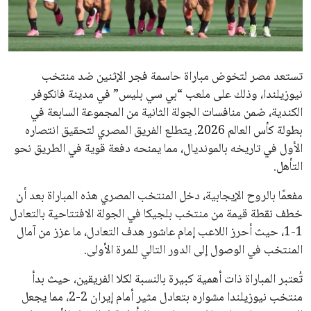
علوم وتكنولوجيا
المرأة والجمال
تستعد مصر لتخوض مباراة حاسمة فجر الإثنين ضد منتخب
حوادث
نيوزيلندا، وذلك على ملعب “بي سي بليس” في مدينة فانكوفر
الكندية، ضمن منافسات الجولة الثانية من المجموعة السابعة في
محافظات
بطولة كأس العالم 2026. يتطلع الفريق المصري لتحقيق انتصاره
الأول في تاريخه بالمونديال، مما يمنحه دفعة قوية في الطريق نحو
التأهل.
مفعمًا بالروح الإيجابية، دخل المنتخب المصري هذه المباراة بعد أن
خطف نقطة قيمة من منتخب بلجيكا في الجولة الافتتاحية بالتعادل
1-1، حيث أحرز اللاعب إمام عاشور هدف التعادل، ما عزز من آمال
المنتخب في الوصول إلى الدور التالي للمرة الأولى.
تُعتبر المباراة ذات أهمية كبيرة بالنسبة لكلا الفريقين، حيث بدأ
منتخب نيوزيلندا مشواره بتعادل مثير أمام إيران 2-2، مما يجعل