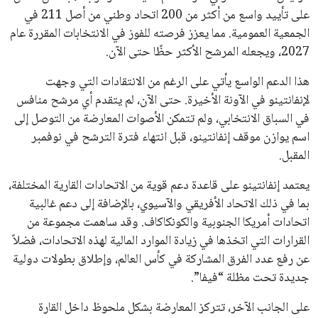
تحقق من قهوتك المغشوشة 7 علامات تدل
على جودتها قبل أول رشفة
خالد فؤاد
18 يوليو 2026
القائمة البريدية
انضم إلى قائمة المشتركين لدينا لتحصل على أحدث الأخبار، التحديثات
والعروض الخاصة مباشرة في صندوق بريدك
اشتراك
جميع الحقوق محفوظة لموقعنا ايوا مصر
سياسة الخصوصية
اتصل بنا
من نحن