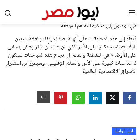
الأوروبية، حيث ارتفعت حدة الانتقادات الموجهة إلى إنفانتينو
بسبب التوسع المستمر في البطولات الدولية وأثر ذلك على الجدول
الزمني للمسابقات المحلية. وقد دعا رئيس رابطة الدوري الإسباني،
خافيير تيباس، إلى تنحّي إنفانتينو، معتبراً أن سياساته تضر بصناعة
كرة القدم وتزيد من ضغوط المباريات.
على الرغم من هذه الانتقادات، تشير التوقعات إلى أن إنفانتينو
يمتلك فرصًا كبيرة للفوز بولاية جديدة، خصوصًا في ظل غياب
منافس قوي يتمتع بإجماع داخل الأسرة الكروية الدولية. هذا يعزز
من فرص استمراره في قيادة “فيفا” حتى عام 2031.