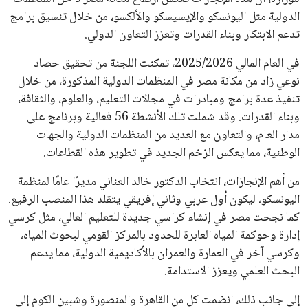
الدولية مثل اليونسكو والإيسيسكو والألكسو، من خلال تنسيق برامج
تدعم الابتكار وبناء القدرات وتعزز التعاون الدولي.
في العام المالي 2025/2026، تمكنت اللجنة من تحقيق حصاد
نوعي زاد من مكانة مصر في المنظمات الدولية المذكورة، من خلال
تنفيذ عدة برامج ومبادرات في مجالات التعليم، والعلوم، والثقافة،
وبناء القدرات. وقد شملت تلك الأنشطة 56 فعالية وبرنامج على
مدار العام، والتعاون مع العديد من المنظمات الدولية والجهات
الوطنية، مما يعكس الزخم الجديد في تطوير هذه القطاعات.
من أهم الإنجازات، انتخاب الدكتور خالد العناني مديرًا عامًا لمنظمة
اليونسكو، ليكون أول عربي وثاني إفريقي يتقلد هذا المنصب الرفيع.
كما نجحت مصر في إنشاء كراسي جديدة للتعليم العالي، مثل كرسي
إدارة وحوكمة المياه العابرة للحدود بالمركز القومي لبحوث المياه،
وكرسي آخر في العمارة والعمران بالأكاديمية الدولية، مما يدعم
البحث العلمي ويعزز الاستدامة.
إلى جانب ذلك، انضمت كل من القاهرة والمنصورة وشبين الكوم إلى