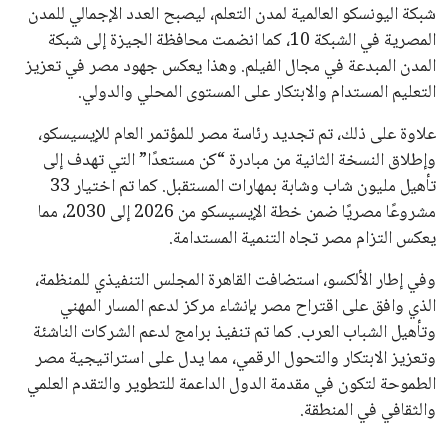
شبكة اليونسكو العالمية لمدن التعلم، ليصبح العدد الإجمالي للمدن
المصرية في الشبكة 10، كما انضمت محافظة الجيزة إلى شبكة
المدن المبدعة في مجال الفيلم. وهذا يعكس جهود مصر في تعزيز
التعليم المستدام والابتكار على المستوى المحلي والدولي.
علاوة على ذلك، تم تجديد رئاسة مصر للمؤتمر العام للإيسيسكو،
وإطلاق النسخة الثانية من مبادرة “كن مستعدًا” التي تهدف إلى
تأهيل مليون شاب وشابة بمهارات المستقبل. كما تم اختيار 33
مشروعًا مصريًا ضمن خطة الإيسيسكو من 2026 إلى 2030، مما
يعكس التزام مصر تجاه التنمية المستدامة.
وفي إطار الألكسو، استضافت القاهرة المجلس التنفيذي للمنظمة،
الذي وافق على اقتراح مصر بإنشاء مركز لدعم المسار المهني
وتأهيل الشباب العرب. كما تم تنفيذ برامج لدعم الشركات الناشئة
وتعزيز الابتكار والتحول الرقمي، مما يدل على استراتيجية مصر
الطموحة لتكون في مقدمة الدول الداعمة للتطوير والتقدم العلمي
والثقافي في المنطقة.