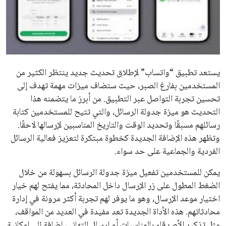
علوم وتكنولوجيا
المرأة والجمال
حوادث
يستعد تطبيق “واتساب” لإطلاق تحديث جديد ينتظر الكثير من
المستخدمين بفارغ الصبر، حيث ستضاف ميزات مهمة تهدف إلى
محافظات
تحسين تجربة التواصل عبر التطبيق. من أبرز ما يتضمنه هذا
التحديث هو ميزة جدولة الرسائل، والتي تتيح للمستخدمين كتابة
رسائلهم مسبقًا وتحديد الوقت والتاريخ المناسبين لإرسالها لاحقًا.
وتظهر هذه الإضافة الجديدة كخطوة مبتكرة لتعزيز فعالية الرسائل
الفردية والجماعية على حد سواء.
يمكن للمستخدمين تفعيل ميزة جدولة الرسائل بسهولة من خلال
الضغط المطول على زر الإرسال داخل المحادثة، مما يفتح لهم خيار
اختيار موعد الإرسال، وهو ما يوفر لهم تجربة أكثر مرونة في إدارة
محادثاتهم. هذه الأداة الجديدة تعد مفيدة في العديد من المواقف،
مثل تذكير الأصدقاء بالمناسبات أو إرسال التهاني، إضافة إلى إمكانية