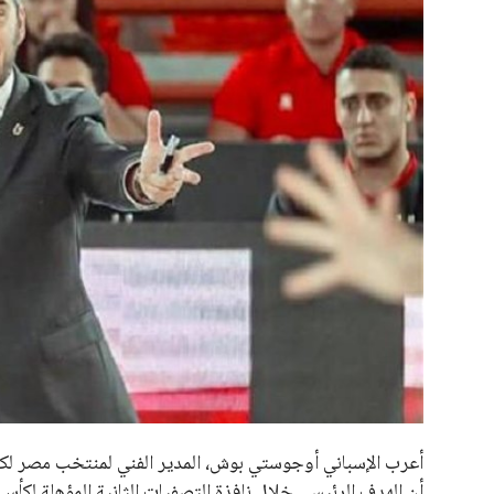
علوم وتكنولوجيا
المرأة والجمال
حوادث
محافظات
يبدو أن السويسري جياني إنفانتينو في طريقه للاحتفاظ بمنصبه