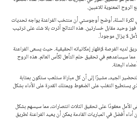
حصل على تأييد واسع من أكثر من 200 اتحاد وطني من أصل 211 في الجمعية العمومية. مما يعزز فرصته للفوز في الانتخابات
نفانتينو في الآونة الأخيرة. حتى الآن، لم يتقدم أي مرشح منافس
 إلى اسم يوازن موقف إنفانتينو، قبل انتهاء فترة الترشح في
تلفة، بما في ذلك الاتحاد الأفريقي والآسيوي، بالإضافة إلى دعم
عة من القرارات التي اتخذها في زيادة الموارد المالية لهذه
، وإطلاق بطولات دولية جديدة تحت مظلة “فيفا”.
لأوروبية، حيث ارتفعت حدة الانتقادات الموجهة إلى إنفانتينو
دول الزمني للمسابقات المحلية. وقد دعا رئيس رابطة الدوري
اساته تضر بصناعة كرة القدم وتزيد من ضغوط المباريات.
و يمتلك فرصًا كبيرة للفوز بولاية جديدة، خصوصًا في ظل غياب
زز من فرص استمراره في قيادة “فيفا” حتى عام 2031.