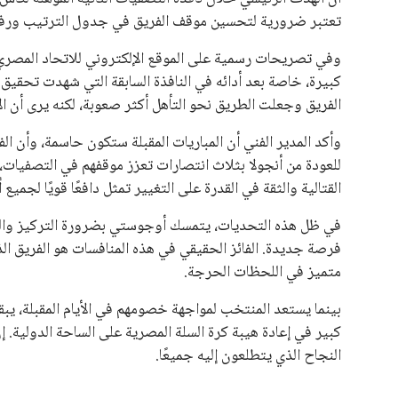
المقررة عام 2027، ويجعله المرشح الأكثر حظًا حتى الآن.
هذا الدعم الواسع يأتي على الرغم من الانتقادات التي وجهت لإ
في السباق الانتخابي، ولم تتمكن الأصوات المعارضة من التوصل
نوفمبر المقبل.
يعتمد إنفانتينو على قاعدة دعم قوية من الاتحادات القارية المخ
غالبية اتحادات أمريكا الجنوبية والكونكاكاف. وقد ساهمت مجمو
الاتحادات، فضلاً عن رفع عدد الفرق المشاركة في كأس العالم
على الجانب الآخر، تتركز المعارضة بشكل ملحوظ داخل القارة ا
بسبب التوسع المستمر في البطولات الدولية وأثر ذلك على الج
الإسباني، خافيير تيباس، إلى تنحّي إنفانتينو، معتبراً أن سي
على الرغم من هذه الانتقادات، تشير التوقعات إلى أن إنفانتين
منافس قوي يتمتع بإجماع داخل الأسرة الكروية الدولية. هذا يع