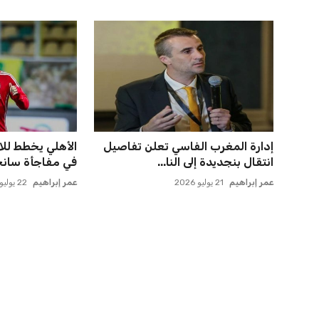
يويفا يفرض عقوبات على سيسكا
ميسي يعود إلى
صوفيا بسبب التحية النازية ف...
روساريو للاسترخا
عمر إبراهيم
22 يوليو 2026
عمر إبراهيم
21 يوليو 2026