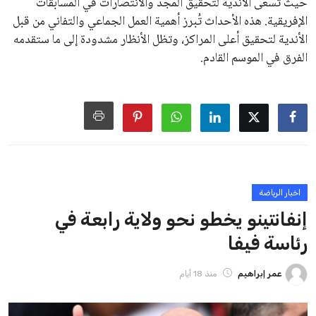
على الرغم من هذه الانتقادات، تشير التوقعات إلى أن إنفانتينو
يمتلك فرصًا كبيرة للفوز بولاية جديدة، خصوصًا في ظل غياب
منافس قوي يتمتع بإجماع داخل الأسرة الكروية الدولية. هذا يعزز
من فرص استمراره في قيادة “فيفا” حتى عام 2031.