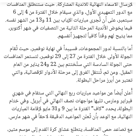
في السباق الانتخابي، ولم تتمكن الأصوات المعارضة من التوصل إلى
اسم يوازن موقف إنفانتينو، قبل انتهاء فترة الترشح في نوفمبر
المقبل.
يعتمد إنفانتينو على قاعدة دعم قوية من الاتحادات القارية المختلفة،
بما في ذلك الاتحاد الأفريقي والآسيوي، بالإضافة إلى دعم غالبية
اتحادات أمريكا الجنوبية والكونكاكاف. وقد ساهمت مجموعة من
القرارات التي اتخذها في زيادة الموارد المالية لهذه الاتحادات، فضلاً
عن رفع عدد الفرق المشاركة في كأس العالم، وإطلاق بطولات دولية
جديدة تحت مظلة “فيفا”.
على الجانب الآخر، تتركز المعارضة بشكل ملحوظ داخل القارة
الأوروبية، حيث ارتفعت حدة الانتقادات الموجهة إلى إنفانتينو
بسبب التوسع المستمر في البطولات الدولية وأثر ذلك على الجدول
الزمني للمسابقات المحلية. وقد دعا رئيس رابطة الدوري الإسباني،
خافيير تيباس، إلى تنحّي إنفانتينو، معتبراً أن سياساته تضر بصناعة
كرة القدم وتزيد من ضغوط المباريات.