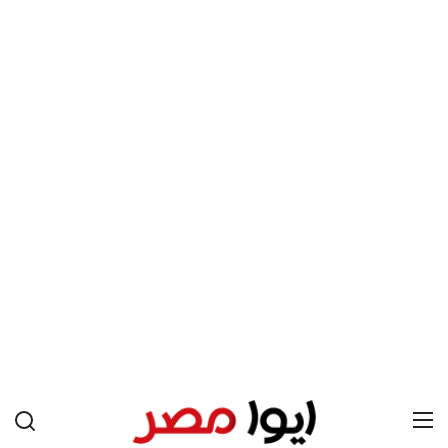
علوم وتكنولوجيا
المرأة والجمال
حوادث
محافظات
يبدو أن السويسري جياني إنفانتينو في طريقه للاحتفاظ بمنصبه
كرئيس للاتحاد الدولي لكرة القدم “فيفا” لفترة رابعة، بعد أن حصل
على تأييد واسع من أكثر من 200 اتحاد وطني من أصل 211 في
الجمعية العمومية. مما يعزز فرصته للفوز في الانتخابات المقررة عام
2027، ويجعله المرشح الأكثر حظًا حتى الآن.
هذا الدعم الواسع يأتي على الرغم من الانتقادات التي وجهت
لإنفانتينو في الآونة الأخيرة. حتى الآن، لم يتقدم أي مرشح منافس