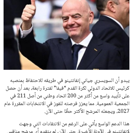
ايوا مصر
الاخبار الشائعة
إنفانتينو يخطو نحو ولاية رابعة في رئاسة فيفا
عمر إبراهيم
22 يوليو 2026
مستثمر هندي بريطاني يسعى لامتلاك حصة
في نادي ليفربول الرياضي
عمر إبراهيم
22 يوليو 2026
تحقق من قهوتك المغشوشة 7 علامات تدل
على جودتها قبل أول رشفة
خالد فؤاد
18 يوليو 2026