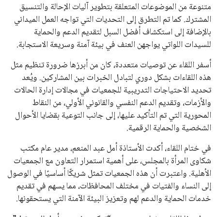
متنوعة من الموضوعات المتعلقة بتطوير آليات الإحالة والتنسيق
المشترك. كما تم التطرق إلى التحديات التي تواجه العمل الميداني
بالإضافة إلى استكشاف أفضل السبل لتقديم الدعم والحماية
للسيدات اللواتي يواجهن العنف في بيئة آمنة وسريعة الاستجابة.
أسفر اللقاء عن توصيات متعددة، كان من أبرزها ضرورة تنظيم مثل
هذه اللقاءات بشكل دوري لتبادل الخبرات بين المشاركين. ويُعد
تحديد الاحتياجات التدريبية للجمعيات في مجالات إدارة الحالات
والأزمات، وتقديم الدعم النفسي والقانوني الأولي، من النقاط
المحورية التي تم التأكيد عليها، إلى جانب التوعية بقضايا الأحوال
الشخصية والحماية الرقمية.
في ختام اللقاء، أكدت الأستاذة أمل عبد المنعم، مدير عام مكتب
شكاوى المرأة بالمجلس، على أهمية استمرار التعاون مع الجمعيات
الأهلية. واعتبرت أن هذه الجمعيات تمثل شريكًا أساسيًا في الوصول
إلى النساء والفتيات في مختلف المحافظات، مما يسهم في تقديم
خدمات الحماية والدعم لهم وتعزيز البيئة الآمنة التي يستحقونها.