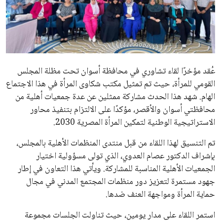
علوم وتكنولوجيا
المرأة والجمال
حوادث
عُقد مؤخرًا لقاء تشاوري في محافظة أسوان تحت مظلة المجلس
القومي للمرأة، حيث تم تمثيل مكتب شكاوى المرأة في هذا الاجتماع
محافظات
الهام. شهد هذا الحدث مشاركة ممثلين عن عدة جمعيات أهلية من
محافظتي أسوان والأقصر، مؤكدًا على الالتزام بتنفيذ محاور
الاستراتيجية الوطنية لتمكين المرأة المصرية 2030.
تم التنسيق لهذا اللقاء من قبل منتدى المنظمات الأهلية بالمجلس،
بإشراف الدكتور عصام العدوي، الذي تولى مسؤولية اختيار
الجمعيات الأهلية المناسبة للمشاركة. ويأتي هذا التعاون في إطار
جهود مستمرة لتعزيز دور منظمات المجتمع المدني في مجال
حماية المرأة ومواجهة العنف ضدها.
استمر اللقاء على مدار يومين، حيث تناولت الجلسات مجموعة