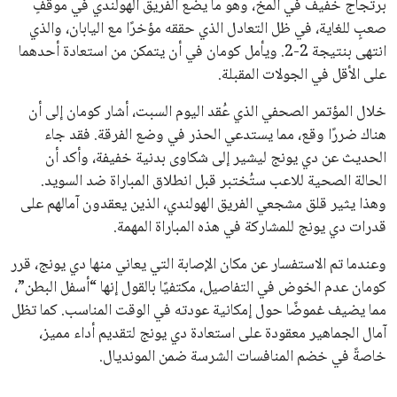
على الأقل في الجولات المقبلة.
خلال المؤتمر الصحفي الذي عُقد اليوم السبت، أشار كومان إلى أن
هناك ضررًا وقع، مما يستدعي الحذر في وضع الفرقة. فقد جاء
الحديث عن دي يونج ليشير إلى شكاوى بدنية خفيفة، وأكد أن
الحالة الصحية للاعب ستُختبر قبل انطلاق المباراة ضد السويد.
وهذا يثير قلق مشجعي الفريق الهولندي، الذين يعقدون آمالهم على
قدرات دي يونج للمشاركة في هذه المباراة المهمة.
وعندما تم الاستفسار عن مكان الإصابة التي يعاني منها دي يونج، قرر
كومان عدم الخوض في التفاصيل، مكتفيًا بالقول إنها “أسفل البطن”،
مما يضيف غموضًا حول إمكانية عودته في الوقت المناسب. كما تظل
آمال الجماهير معقودة على استعادة دي يونج لتقديم أداء مميز،
خاصةً في خضم المنافسات الشرسة ضمن المونديال.