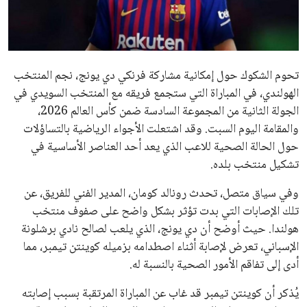
علوم وتكنولوجيا
تحوم الشكوك حول إمكانية مشاركة فرنكي دي يونج، نجم المنتخب
الهولندي، في المباراة التي ستجمع فريقه مع المنتخب السويدي في
المرأة والجمال
الجولة الثانية من المجموعة السادسة ضمن كأس العالم 2026،
والمقامة اليوم السبت. وقد اشتعلت الأجواء الرياضية بالتساؤلات
حوادث
حول الحالة الصحية للاعب الذي يعد أحد العناصر الأساسية في
محافظات
تشكيل منتخب بلده.
وفي سياق متصل، تحدث رونالد كومان، المدير الفني للفريق، عن
تلك الإصابات التي بدت تؤثر بشكل واضح على صفوف منتخب
هولندا. حيث أوضح أن دي يونج، الذي يلعب لصالح نادي برشلونة
الإسباني، تعرض لإصابة أثناء اصطدامه بزميله كوينتن تيمبر، مما
أدى إلى تفاقم الأمور الصحية بالنسبة له.
يُذكر أن كوينتن تيمبر قد غاب عن المباراة المرتقبة بسبب إصابته
برتجاج خفيف في المخ، وهو ما يضع الفريق الهولندي في موقفٍ
صعبٍ للغاية، في ظل التعادل الذي حققه مؤخرًا مع اليابان، والذي
انتهى بنتيجة 2-2. ويأمل كومان في أن يتمكن من استعادة أحدهما