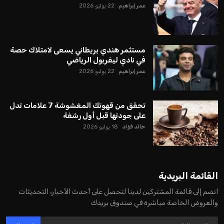
يبدو أن السويسري جياني إنفانتينو في طريقه للاحتفاظ بمنصبه
كرئيس للاتحاد الدولي لكرة القدم “فيفا” لفترة رابعة، بعد أن حصل
على تأييد واسع من أكثر من 200 اتحاد وطني من أصل 211 في
الجمعية العمومية. مما يعزز فرصته للفوز في الانتخابات المقررة عام
2027، ويجعله المرشح الأكثر حظًا حتى الآن.
هذا الدعم الواسع يأتي على الرغم من الانتقادات التي وجهت
لإنفانتينو في الآونة الأخيرة. حتى الآن، لم يتقدم أي مرشح منافس
في السباق الانتخابي، ولم تتمكن الأصوات المعارضة من التوصل إلى
اسم يوازن موقف إنفانتينو، قبل انتهاء فترة الترشح في نوفمبر
المقبل.
يعتمد إنفانتينو على قاعدة دعم قوية من الاتحادات القارية المختلفة،
بما في ذلك الاتحاد الأفريقي والآسيوي، بالإضافة إلى دعم غالبية