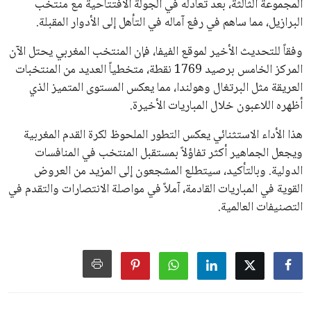
المجموعة الثالثة، بعد تعادله في الجولة الافتتاحية مع منتخب
البرازيل، مما ساهم في رفع آماله في التأهل إلى الأدوار المقبلة.
وفقاً للتحديث الأخير لموقع الفيفا، فإن المنتخب المغربي يحتل الآن
المركز الخامس برصيد 1769 نقطة، متخطياً العديد من المنتخبات
العريقة مثل البرتغال وهولندا، مما يعكس المستوى المتميز الذي
أظهره اللاعبون خلال المباريات الأخيرة.
هذا الأداء الاستثنائي يعكس التطور الملحوظ لكرة القدم المغربية
ويجعل الجماهير أكثر تفاؤلاً بمستقبل المنتخب في المنافسات
الدولية. وبالتأكيد، سيتطلع المشجعون إلى المزيد من العروض
القوية في المباريات القادمة، آملاً في مواصلة الانتصارات والتقدم في
التصنيفات العالمية.