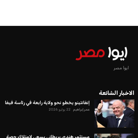
ايوا مصر
الاخبار الشائعة
إنفانتينو يخطو نحو ولاية رابعة في رئاسة فيفا
عمر إبراهيم
22 يوليو 2026
مستثمر هندي بريطاني يسعى لامتلاك حصة