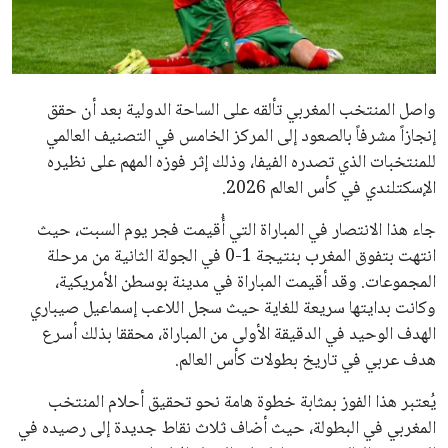
علوم وتكنولوجيا
المرأة والجمال
واصل المنتخب المغربي تألقه على الساحة الدولية بعد أن حقق
حوادث
إنجازاً مشرفاً بالصعود إلى المركز الخامس في التصنيف العالمي
للمنتخبات الذي تصدره الفيفا، وذلك إثر فوزه المهم على نظيره
محافظات
الإسكتلندي في كأس العالم 2026.
جاء هذا الانتصار في المباراة التي أُقيمت فجر يوم السبت، حيث
انتهت بتفوق المغرب بنتيجة 1-0 في الجولة الثانية من مرحلة
المجموعات. وقد أقيمت المباراة في مدينة بوسطن الأمريكية،
وكانت بدايتها سريعة للغاية حيث سجل اللاعب إسماعيل صيباري
الهدف الوحيد في الدقيقة الأولى من المباراة، محققا بذلك أسرع
هدف عربي في تاريخ بطولات كأس العالم.
يُعتبر هذا الفوز بمثابة خطوة هامة نحو تحقيق أحلام المنتخب
المغربي في البطولة، حيث أضاف ثلاث نقاط جديدة إلى رصيده في