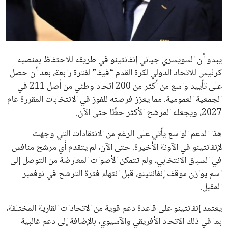
مستثمر هندي بريطاني يسعى لامتلاك حصة
في نادي ليفربول الرياضي
عمر إبراهيم
22 يوليو 2026
تحقق من قهوتك المغشوشة 7 علامات تدل
على جودتها قبل أول رشفة
خالد فؤاد
18 يوليو 2026
القائمة البريدية
انضم إلى قائمة المشتركين لدينا لتحصل على أحدث الأخبار، التحديثات
والعروض الخاصة مباشرة في صندوق بريدك
اشتراك