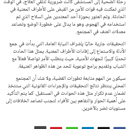
اتحادات أمريكا الجنوبية والكونكاكاف. وقد ساهمت مجموعة من
القرارات التي اتخذها في زيادة الموارد المالية لهذه الاتحادات، فضلاً
عن رفع عدد الفرق المشاركة في كأس العالم، وإطلاق بطولات دولية
جديدة تحت مظلة “فيفا”.
على الجانب الآخر، تتركز المعارضة بشكل ملحوظ داخل القارة
الأوروبية، حيث ارتفعت حدة الانتقادات الموجهة إلى إنفانتينو
بسبب التوسع المستمر في البطولات الدولية وأثر ذلك على الجدول
الزمني للمسابقات المحلية. وقد دعا رئيس رابطة الدوري الإسباني،
خافيير تيباس، إلى تنحّي إنفانتينو، معتبراً أن سياساته تضر بصناعة
كرة القدم وتزيد من ضغوط المباريات.
على الرغم من هذه الانتقادات، تشير التوقعات إلى أن إنفانتينو
يمتلك فرصًا كبيرة للفوز بولاية جديدة، خصوصًا في ظل غياب
منافس قوي يتمتع بإجماع داخل الأسرة الكروية الدولية. هذا يعزز
من فرص استمراره في قيادة “فيفا” حتى عام 2031.