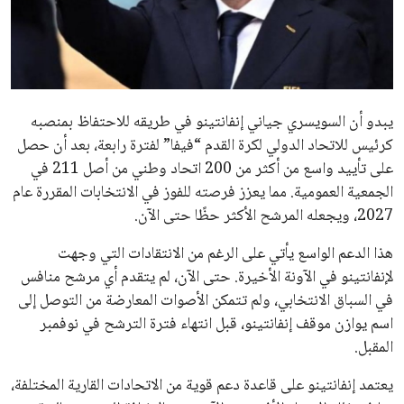
عمر إبراهيم
22 يوليو 2026
مستثمر هندي بريطاني يسعى لامتلاك حصة
في نادي ليفربول الرياضي
عمر إبراهيم
22 يوليو 2026
تحقق من قهوتك المغشوشة 7 علامات تدل
على جودتها قبل أول رشفة
خالد فؤاد
18 يوليو 2026
القائمة البريدية
انضم إلى قائمة المشتركين لدينا لتحصل على أحدث الأخبار، التحديثات
والعروض الخاصة مباشرة في صندوق بريدك
اشتراك