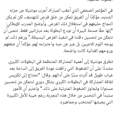
اتحادات أمريكا الجنوبية والكونكاكاف. وقد ساهمت مجموعة من
القرارات التي اتخذها في زيادة الموارد المالية لهذه الاتحادات، فضلاً
عن رفع عدد الفرق المشاركة في كأس العالم، وإطلاق بطولات دولية
جديدة تحت مظلة “فيفا”.
على الجانب الآخر، تتركز المعارضة بشكل ملحوظ داخل القارة
الأوروبية، حيث ارتفعت حدة الانتقادات الموجهة إلى إنفانتينو
بسبب التوسع المستمر في البطولات الدولية وأثر ذلك على الجدول
الزمني للمسابقات المحلية. وقد دعا رئيس رابطة الدوري الإسباني،
خافيير تيباس، إلى تنحّي إنفانتينو، معتبراً أن سياساته تضر بصناعة
كرة القدم وتزيد من ضغوط المباريات.
على الرغم من هذه الانتقادات، تشير التوقعات إلى أن إنفانتينو
يمتلك فرصًا كبيرة للفوز بولاية جديدة، خصوصًا في ظل غياب
منافس قوي يتمتع بإجماع داخل الأسرة الكروية الدولية. هذا يعزز
من فرص استمراره في قيادة “فيفا” حتى عام 2031.