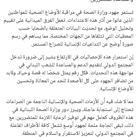
تستمر جهود وزارة الصحة في مراقبة الأوضاع الصحية للمواطنين
الذين عانوا من آثار هذه الاعتداءات. تعمل الفرق الميدانية على تقييم
وتحليل الوضع، مع تحديث البيانات المتعلقة بالضحايا حسب
المعطيات التي تتلقاها من الجهات المختصة، مما يساهم في رسم
صورة أوضح عن التداعيات الإنسانية للصراع المستمر.
إن استمرار هذه الإحصائيات في الارتفاع يشير إلى ضرورة تدخل
المجتمع الدولي لتقديم الدعم والمساعدة للشعب اللبناني في
مواجهة هذه التحديات. فكل رقم يمثل شخصًا له قصة وحياة، ولابد
من تضافر الجهود على كل الأصعدة للحد من المعاناة وتحسين
الأوضاع الإنسانية.
مما لا شك فيه أن الأزمات الصحية والإنسانية الناجمة عن الصراعات
تحتاج إلى استجابة عاجلة، ويبرز دور وزارة الصحة اللبنانية في
هذه الظروف كعامل مهم في توفير الرعاية اللازمة للمتضررين. مع
ذلك، تبقى الحاجة ملحة لجهود أوسع تشمل كافة الأطراف الفاعلة
في المجتمع الدولي، لتعزيز الاستقرار والسلام في المنطقة.