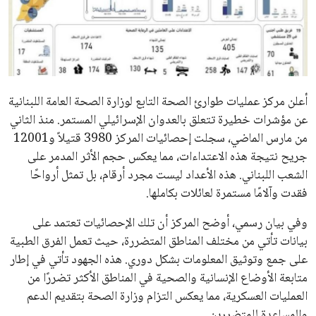
علوم وتكنولوجيا
المرأة والجمال
حوادث
أعلن مركز عمليات طوارئ الصحة التابع لوزارة الصحة العامة اللبنانية
عن مؤشرات خطيرة تتعلق بالعدوان الإسرائيلي المستمر. منذ الثاني
محافظات
من مارس الماضي، سجلت إحصائيات المركز 3980 قتيلاً و12001
جريح نتيجة هذه الاعتداءات، مما يعكس حجم الأثر المدمر على
الشعب اللبناني. هذه الأعداد ليست مجرد أرقام، بل تمثل أرواحًا
فقدت وآلامًا مستمرة لعائلات بكاملها.
وفي بيان رسمي، أوضح المركز أن تلك الإحصائيات تعتمد على
بيانات تأتي من مختلف المناطق المتضررة، حيث تعمل الفرق الطبية
على جمع وتوثيق المعلومات بشكل دوري. هذه الجهود تأتي في إطار
متابعة الأوضاع الإنسانية والصحية في المناطق الأكثر تضررًا من
العمليات العسكرية، مما يعكس التزام وزارة الصحة بتقديم الدعم
والمساعدة للمتضررين.